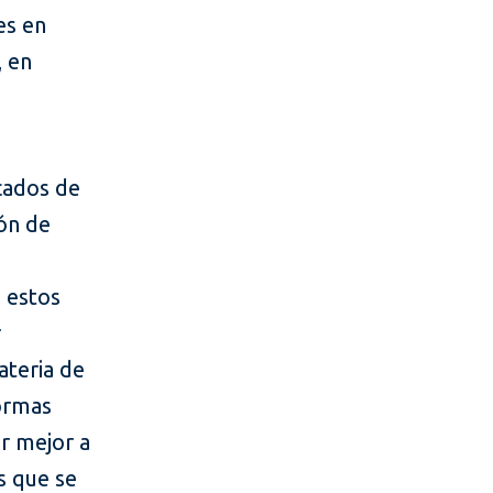
es en
, en
rcados de
ión de
a estos
r
ateria de
normas
r mejor a
s que se