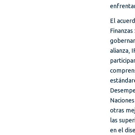
enfrenta
El acuer
Finanzas 
gobernanz
alianza, 
participa
comprens
estándar
Desempeño
Naciones
otras mej
las supe
en el dis