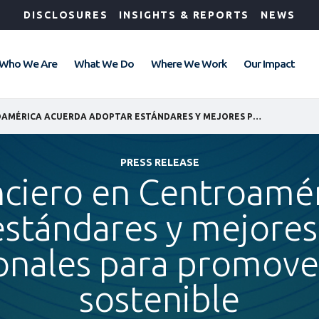
DISCLOSURES
INSIGHTS & REPORTS
NEWS
Who We Are
What We Do
Where We Work
Our Impact
SECTOR FINANCIERO EN CENTROAMÉRICA ACUERDA ADOPTAR ESTÁNDARES Y MEJORES PRÁCTICAS INTERNACIONALES PARA PROMOVER LA BANCA SOSTENIBLE
PRESS RELEASE
nciero en Centroamé
stándares y mejores
onales para promove
sostenible