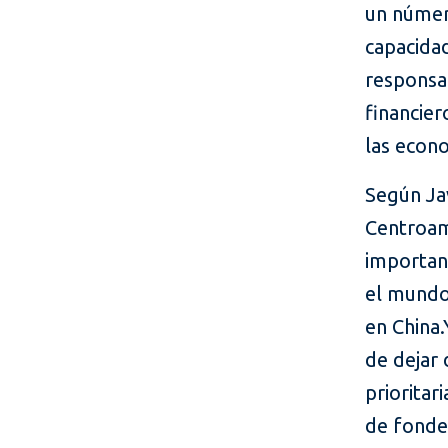
un númer
capacidad
responsab
financier
las econo
Según Jav
Centroam
importan
el mundo
en China.
de dejar 
prioritar
de fond