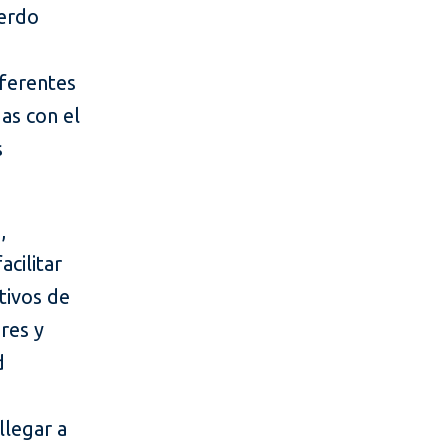
uerdo
iferentes
as con el
s
,
cilitar
etivos de
ores y
d
llegar a