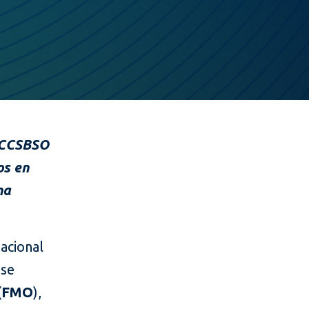
y CCSBSO
os en
na
nacional
dse
(
FMO
),