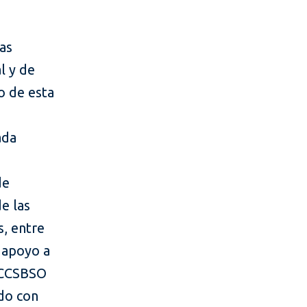
as
l y de
o de esta
ada
de
e las
, entre
n apoyo a
l CCSBSO
rdo con