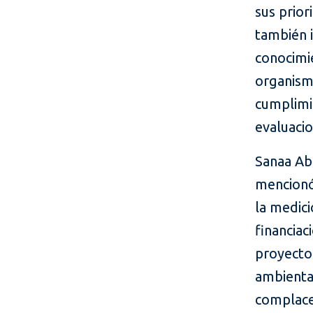
sus prior
también i
conocimi
organismo
cumplimi
evaluacio
Sanaa Ab
mencionó 
la medici
financiac
proyecto
ambienta
complacen