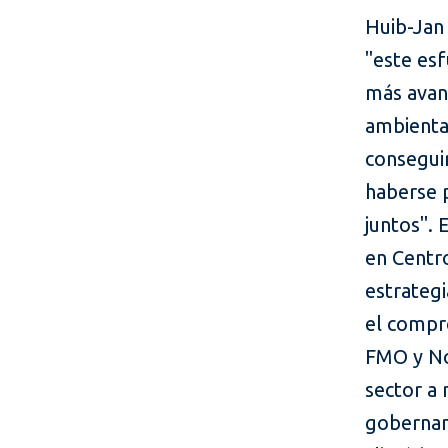
Huib-Jan 
"este es
más avan
ambienta
consegui
haberse 
juntos". 
en Centr
estrategi
el compro
FMO y No
sector a 
gobernanz