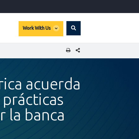
global
Work With Us
Search
dropdown
COMPARTIR ESTA PÁGINA
rica acuerda
 prácticas
r la banca