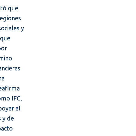
ltó que
regiones
ociales y
 que
por
amino
ancieras
na
reafirma
omo IFC,
poyar al
s y de
pacto