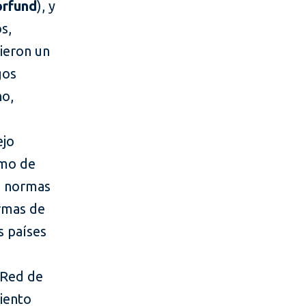
rfund
), y
s,
bieron un
gos
no,
ejo
smo de
de normas
ormas de
s países
 Red de
iento