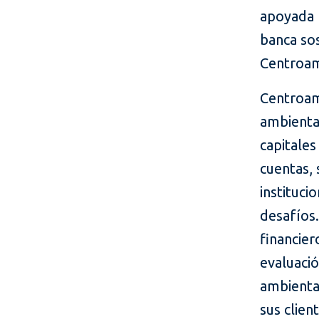
apoyada 
banca sos
Centroam
Centroamé
ambiental
capitales
cuentas, 
instituci
desafíos.
financie
evaluació
ambienta
sus clien