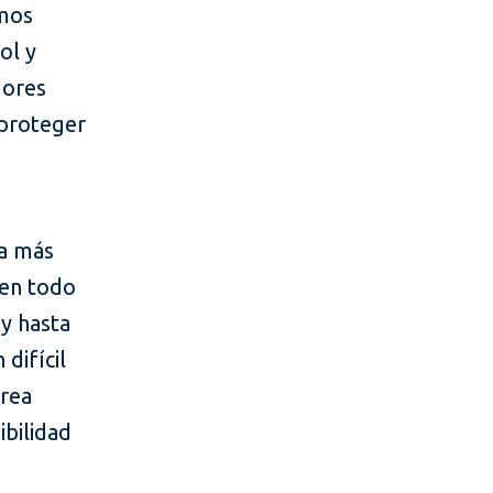
amos
ol y
dores
, proteger
ma más
 en todo
y hasta
difícil
área
ibilidad