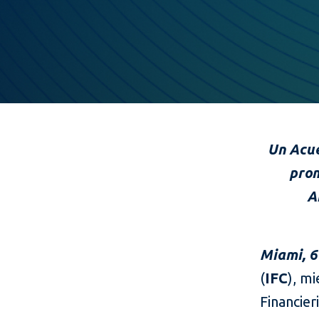
Un Acue
prom
A
Miami, 6
(
IFC
), m
Financie