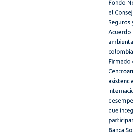
Fondo No
el Conse
Seguros y
Acuerdo 
ambiental
colombia
Firmado 
Centroam
asistenci
internaci
desempeño
que inte
participa
Banca So