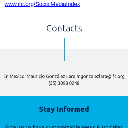
www.ifc.org/SocialMediaIndex
Contacts
En Mexico: Mauricio González Lara mgonzalezlara@ifc.org
(55) 3098 0248
Stay Informed
Sign up to have customizable news & updates