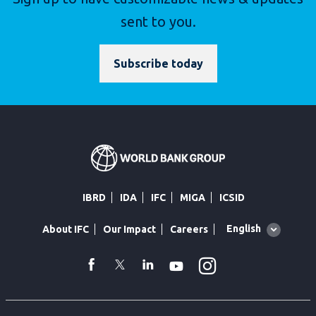
sent to you.
Subscribe today
IBRD
IDA
IFC
MIGA
ICSID
Global
English
About IFC
Our Impact
Careers
language
toggler
Instagram
WhatsApp
facebook
Twitter
Linkedin
Youtube