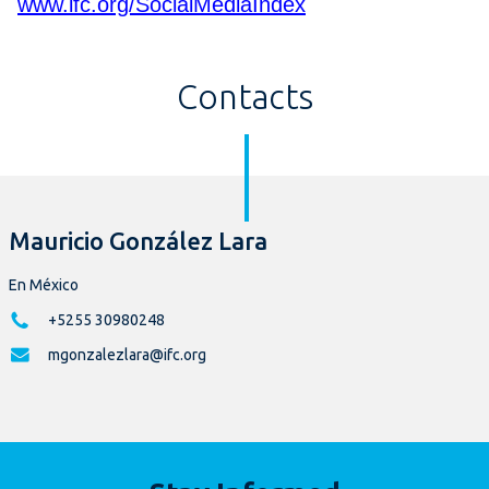
www.ifc.org/SocialMediaIndex
Contacts
Mauricio González Lara
En México
+5255 30980248
mgonzalezlara@ifc.org