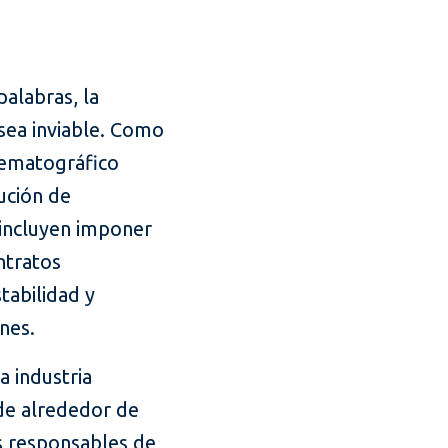
palabras, la
sea inviable. Como
nematográfico
ución de
 incluyen imponer
ntratos
tabilidad y
nes.
a industria
de alrededor de
os responsables de