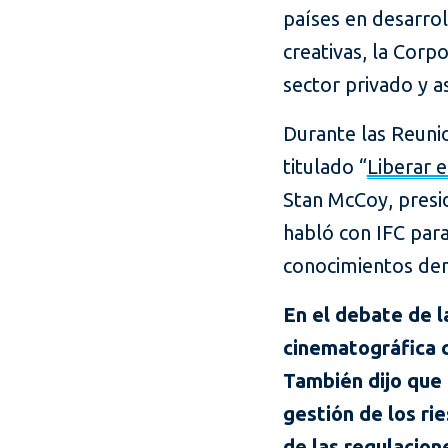
países en desarrol
creativas, la Corp
sector privado y a
Durante las Reuni
titulado “
Liberar e
Stan McCoy, presi
habló con IFC par
conocimientos den
En el debate de l
cinematográfica c
También dijo que 
gestión de los ri
de las regulacion