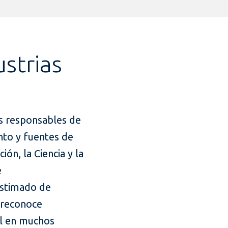
ustrias
os responsables de
nto y fuentes de
ón, la Ciencia y la
e
estimado de
e reconoce
al en muchos