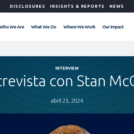
DISCLOSURES
INSIGHTS & REPORTS
NEWS
Who We Are
What We Do
Where We Work
Our Impact
INTERVIEW
trevista con Stan Mc
abril 25, 2024