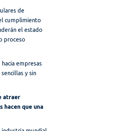
tulares de
el cumplimiento
nderán el estado
do proceso
e hacia empresas
sencillas y sin
e atraer
os hacen que una
 industria mundial