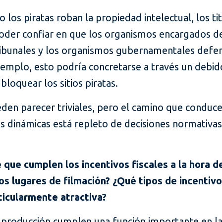
 los piratas roban la propiedad intelectual, los ti
der confiar en que los organismos encargados d
 tribunales y los organismos gubernamentales defe
jemplo, esto podría concretarse a través un debi
bloquear los sitios piratas.
eden parecer triviales, pero el camino que conduc
as dinámicas está repleto de decisiones normativas 
 que cumplen los incentivos fiscales a la hora d
s lugares de filmación? ¿Qué tipos de incentiv
ticularmente atractiva?
a producción cumplen una función importante en la