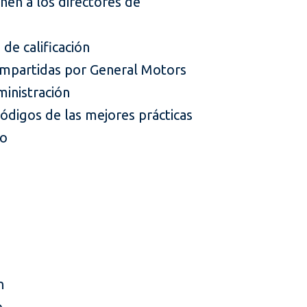
ñen a los directores de
de calificación
s impartidas por General Motors
ministración
ódigos de las mejores prácticas
vo
n
o