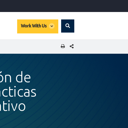
global
Work With Us
Search
dropdown
COMPARTIR ESTA PÁGINA
ón de
cticas
ativo