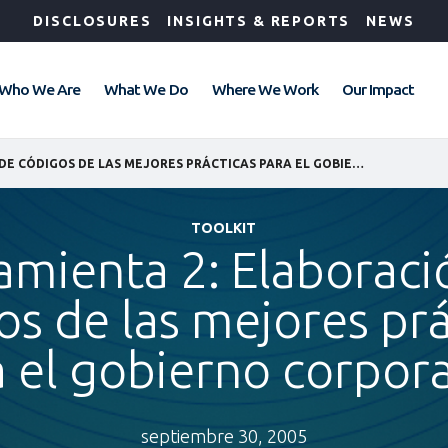
DISCLOSURES
INSIGHTS & REPORTS
NEWS
Who We Are
What We Do
Where We Work
Our Impact
HERRAMIENTA 2: ELABORACIÓN DE CÓDIGOS DE LAS MEJORES PRÁCTICAS PARA EL GOBIERNO CORPORATIVO
TOOLKIT
amienta 2: Elaboraci
os de las mejores prá
 el gobierno corpor
septiembre 30, 2005