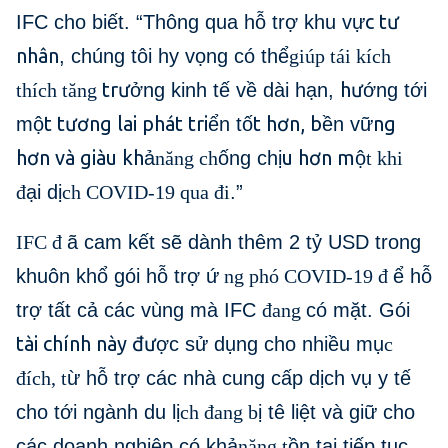
c tư
IFC cho biết. “Thông qua hỗ trợ khu vự
nhân
, chúng tôi hy vọng có thể
giúp tái kích
trư
hư
thích tăng
ởng kinh tế về dài hạn,
ớng tới
t tương lai phát tri
t hơn, b
ng
mộ
ển tố
ền vữ
hơn và giàu kh
u hơn m
ả
năng ch
ống chị
ộ
t khi
đ
ại dị
ch COVID-19 qua đi
.”
IFC đ
ã cam kết sẽ dành thêm 2 tỷ USD trong
khuôn khổ gói hỗ trợ ứ
ng phó COVID-19 đ
ể hỗ
trợ tất cả các vùng mà IFC
đang
có mặt. Gói
tài chính này đư
ợc sử dụng cho nhiều mụ
c
đích, t
ừ hỗ trợ các nhà cung cấp dịch vụ y tế
cho tới ngành du lị
ch đang b
ị tê liệt và giữ cho
các doanh nghiệp có khả
năng t
ồn tại tiếp tục