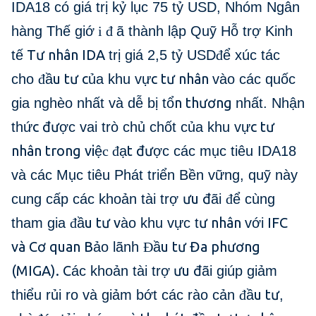
IDA18 có giá trị kỷ lục 75 tỷ USD, Nhóm Ngân
hàng Thế giớ
i đ
ã thành lập Quỹ Hỗ trợ Kinh
Tư nhân IDA
tế
trị giá 2,5 tỷ USD
đ
ể xúc tác
u tư c
c tư nhân
cho
đ
ầ
ủa khu vự
vào các quốc
n thương
gia nghèo nhất và dễ bị tổ
nhất. Nhận
c đư
c tư
thứ
ợc vai trò chủ chốt của khu vự
nhân trong vi
t đư
ệ
c đ
ạ
ợc các mục tiêu IDA18
và các Mục tiêu Phát triển Bền vững, quỹ này
ưu đ
cung cấp các khoản tài trợ
ãi
đ
ể cùng
u tư v
ư nhân
IFC
tham gia
đ
ầ
ào khu vực t
với
và Cơ quan B
u tư Đa phương
ảo lãnh
Đ
ầ
(MIGA). C
ưu đ
ác khoản tài trợ
ãi giúp giảm
u tư
thiểu rủi ro và giảm bớt các rào cản
đ
ầ
,