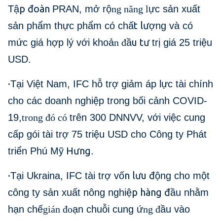
p đoàn
Tậ
PRAN, mở rộ
ng năng l
ực sản xuất
t lư
sản phẩm thực phẩm có chấ
ợng và có
u tư
mức giá hợp lý với khoả
n đ
ầ
trị giá 25 triệu
USD.
·
Tại Việt Nam, IFC hỗ trợ giảm áp lực tài chính
cho các doanh nghiệp trong bối cảnh COVID-
19,
trong đó có
trên 300 DNNVV, với việc cung
cấp gói tài trợ 75 triệu USD cho Công ty Phát
Hưng
triển Phú Mỹ
.
·
n lưu đ
Tại Ukraina, IFC tài trợ vố
ộng cho một
p hàng đ
công ty sản xuất nông nghiệ
ầu nhằm
hạn chế
gián đo
ạn chuỗi cung ứ
ng đ
ầu vào