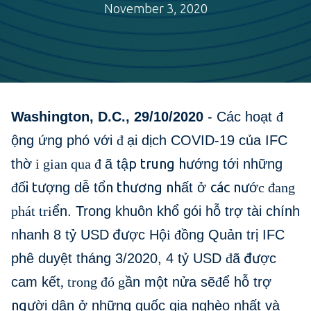
November 3, 2020
Washington, D.C., 29/10/2020
- Các hoạt
đ
ộng ứng phó với
đ
ại dịch COVID-19 của IFC
p trung hư
thờ
i gian qua đ
ã tậ
ớng tới những
i tư
n thương nh
các nư
đ
ố
ợng dễ tổ
ất ở
ớ
c đang
phát tri
ển. Trong khuôn khổ gói hỗ trợ tài chính
đư
nhanh 8 tỷ USD
ợc Hộ
i đ
ồng Quản trị IFC
đư
phê duyệt tháng 3/2020, 4 tỷ USD
đ
ã
ợc
cam kết
, trong đó g
ần một nửa sẽ
đ
ể hỗ trợ
ngư
ời dân ở những quốc gia nghèo nhất và