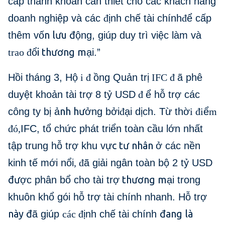
cấp thanh khoản cần thiết cho các khách hàng
doanh nghiệp và các
đ
ịnh chế tài chính
đ
ể cấp
n lưu đ
thêm vố
ộng, giúp duy trì việc làm và
i thương m
trao đ
ổ
ại.”
Hồi tháng 3, Hộ
i đ
ồng Quản trị
IFC đ
ã phê
duyệt khoản tài trợ 8 tỷ USD
đ
ể hỗ trợ các
nh hư
công ty bị ả
ởng bởi
đ
ại dịch. Từ thờ
i đi
ể
m
đó,
IFC, tổ chức phát triển toàn cầu lớn nhất
c tư nhân
tập trung hỗ trợ khu vự
ở các nền
kinh tế mới nổi
, đ
ã giải ngân toàn bộ 2 tỷ USD
đư
thương m
ợc phân bổ cho tài trợ
ại trong
khuôn khổ gói hỗ trợ tài chính nhanh. Hỗ trợ
này đ
đang là
ã giúp
các đ
ịnh chế tài chính