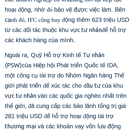
đư
hoạ
t đ
ộng, nhờ
đó
bảo vệ
ợc việc làm. Bên
cạ
nh đó, IFC cũng huy đ
ộng thêm 623 triệu USD
c tư nhân
từ các
đ
ối tác thuộc khu vự
đ
ể hỗ trợ
các khách hàng của mình.
ư nhân
Ngoài ra, Quỹ Hỗ trợ Kinh tế T
(PSW)
của Hiệp hội Phát triển Quốc tế IDA,
một công cụ tài trợ do Nhóm Ngân hàng Thế
u tư
giới phát triển
đ
ể xúc tác cho
đ
ầ
của khu
c tư nhân
vự
vào các quốc gia nghèo nhất trên
thế giớ
i, đ
ã cung cấp các bảo lãnh tổng trị giá
281 triệu USD
đ
ể hỗ trợ hoạ
t đ
ộng tài trợ
thương m
lưu đ
ại và các khoản vay vốn
ộng