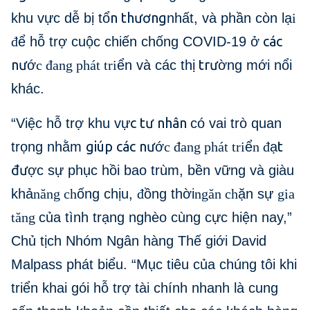
n thương
khu vực dễ bị tổ
nhất, và phần còn lạ
i
các
đ
ể hỗ trợ cuộc chiến chống COVID-19 ở
nư
trư
ớ
c đang phát tri
ển và các thị
ờng mới nổi
khác.
c tư nhân
“Việc hỗ trợ khu vự
có vai trò quan
giúp các nư
t
trọng nhằm
ớ
c đang phát tri
ể
n đ
ạ
đư
ợc sự phục hồi bao trùm, bền vững và giàu
khả
năng ch
ống chịu,
đ
ồng thời
ngăn ch
ặn sự
gia
tăng
của tình trạng nghèo cùng cực hiện nay,”
Chủ tịch Nhóm Ngân hàng Thế giới David
Malpass phát biểu. “Mục tiêu của chúng tôi khi
triển khai gói hỗ trợ tài chính nhanh là cung