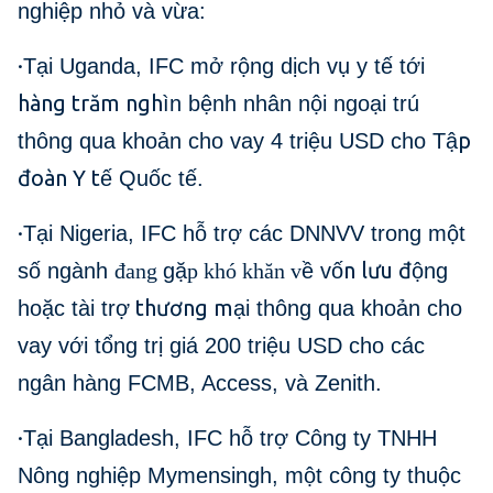
nghiệp nhỏ và vừa:
·
Tại Uganda, IFC mở rộng dịch vụ y tế tới
hàng trăm ngh
ìn bệnh nhân nội ngoại trú
p
thông qua khoản cho vay 4 triệu USD cho Tậ
đoàn Y t
ế Quốc tế.
·
Tại Nigeria, IFC hỗ trợ các DNNVV trong một
n lưu đ
số ngành
đang
gặ
p khó khăn v
ề vố
ộng
thương m
hoặc tài trợ
ại thông qua khoản cho
vay với tổng trị giá 200 triệu USD cho các
ngân hàng FCMB, Access, và Zenith.
·
Tại Bangladesh, IFC hỗ trợ Công ty TNHH
Nông nghiệp Mymensingh, một công ty thuộc