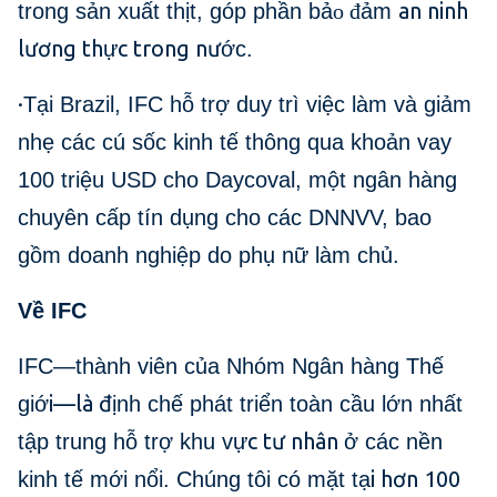
an ninh
trong sản xuất thịt, góp phần bả
o đ
ảm
lương th
c trong nư
ự
ớc.
·
Tại Brazil, IFC hỗ trợ duy trì việc làm và giảm
nhẹ các cú sốc kinh tế thông qua khoản vay
100 triệu USD cho Daycoval, một ngân hàng
chuyên cấp tín dụng cho các DNNVV, bao
gồm doanh nghiệp do phụ nữ làm chủ.
Về IFC
IFC—thành viên của Nhóm Ngân hàng Thế
i—là đ
giớ
ịnh chế phát triển toàn cầu lớn nhất
c tư nhân
tập trung hỗ trợ khu vự
ở các nền
i hơn 100
kinh tế mới nổi. Chúng tôi có mặt tạ