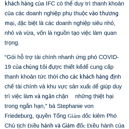
khách hàng c
ủa IFC có thể duy trì thanh khoản
c vào thương
của các doanh nghiệp phụ thuộ
m
ạ
i, đ
ặc biệt là các doanh nghiệp siêu nhỏ,
nhỏ và vừa, vốn là nguồn tạo việc làm quan
trọng.
“Gói hỗ trợ tài chính nhanh ứng phó COVID-
a chúng tôi đư
19 củ
ợc thiết kế
đ
ể cung cấp
i cho các khách hàng đ
thanh khoản tức thờ
ịnh
chế tài chính và khu vực sản xuấ
t đ
ể giúp duy
m và ngăn
trì việc là
chặn những thiệt hại
trong ngắn hạn,” bà Stephanie von
Friedeburg, quyền Tổng
Giám đ
ốc kiêm Phó
u hành và Giám đ
Chủ tịch
Đi
ề
ố
c Đi
ều hành của