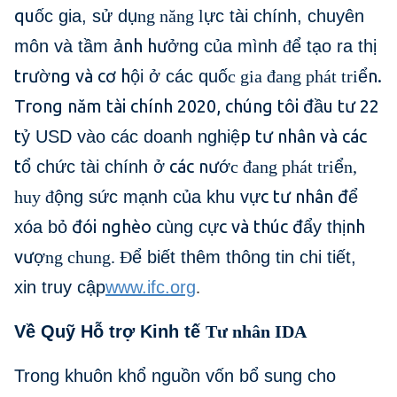
qu
ốc gia, sử dụ
ng năng l
ực tài chính, chuyên
nh hư
môn và tầm ả
ởng của mình
đ
ể tạo ra thị
trư
ng và cơ h
n.
ờ
ội ở các quố
c gia đang phát tri
ể
Trong năm tài chính 2020, chúng tôi đ
u tư 22
ầ
t
p tư nhân và các
ỷ USD vào các doanh nghiệ
t
các nư
ổ chức tài chính ở
ớ
c đang phát tri
ể
n,
c tư nhân đ
huy đ
ộng sức mạnh của khu vự
ể
đói nghèo c
c và thúc đ
nh
xóa bỏ
ùng cự
ẩy thị
vư
ợ
ng chung. Đ
ể biết thêm thông tin chi tiết,
xin truy cập
www.ifc.org
.
Về Quỹ Hỗ trợ Kinh tế
Tư nhân IDA
Trong khuôn khổ nguồn vốn bổ sung cho