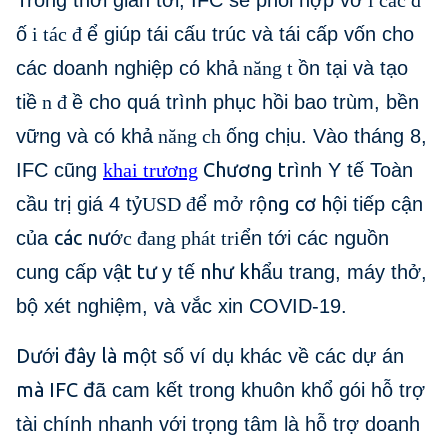
Trong thời gian tới, IFC sẽ phối hợp vớ
i các đ
ố
i tác đ
ể giúp tái cấu trúc và tái cấp vốn cho
các doanh nghiệp có khả
năng t
ồn tại và tạo
tiề
n đ
ề cho quá trình phục hồi bao trùm, bền
vững và có khả
năng ch
ống chịu. Vào tháng 8,
Chương tr
IFC cũng
khai trương
ình Y tế Toàn
ng cơ h
cầu trị giá 4 tỷ
USD đ
ể mở rộ
ội tiếp cận
các nư
của
ớ
c đang phát tri
ển tới các nguồn
t tư
như kh
cung cấp vậ
y tế
ẩu trang, máy thở,
bộ xét nghiệm, và vắc xin COVID-19.
Dư
i đây là m
ớ
ột số ví dụ khác về các dự án
mà IFC đ
ã cam kết trong khuôn khổ gói hỗ trợ
tài chính nhanh với trọng tâm là hỗ trợ doanh