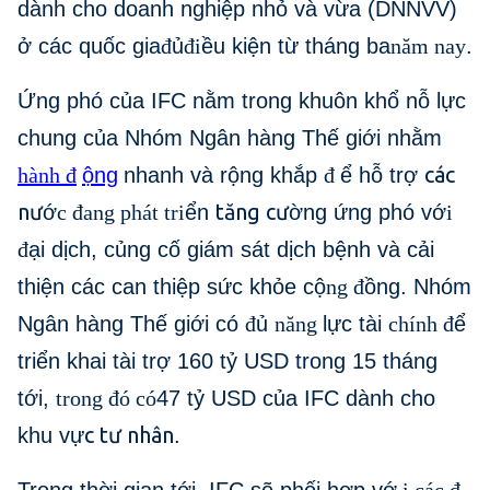
dành cho doanh nghiệp nhỏ và vừa (DNNVV)
ở các quốc gia
đ
ủ
đi
ều kiện từ tháng ba
năm nay
.
Ứng phó của IFC nằm trong khuôn khổ nỗ lực
chung của Nhóm Ngân hàng Thế giới nhằm
các
hành đ
ộng
nhanh và rộng khắp
đ
ể hỗ trợ
nư
tăng cư
ớ
c đang phát tri
ển
ờng ứng phó vớ
i
đ
ại dịch, củng cố giám sát dịch bệnh và cải
thiện các can thiệp sức khỏe cộ
ng đ
ồng. Nhóm
Ngân hàng Thế giới có
đ
ủ
năng
lực tài
chính đ
ể
triển khai tài trợ 160 tỷ USD trong 15 tháng
tới,
trong đó có
47 tỷ USD của IFC dành cho
c tư nhân
khu vự
.