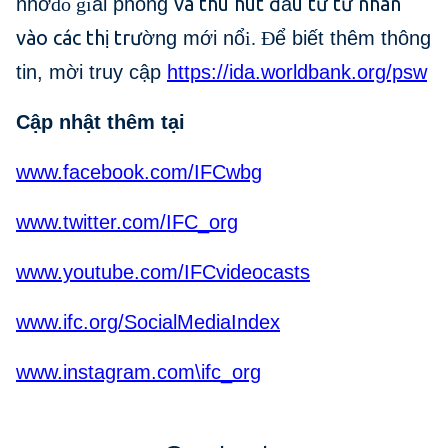
và thu hút đ
u tư tư nhân
nhờ
đó gi
ải phóng
ầ
vào các th
trư
ị
ờng mới nổ
i. Đ
ể biết thêm thông
tin, mời truy cập
https://ida.worldbank.org/psw
Cập nhật thêm tại
www.facebook.com/IFCwbg
www.twitter.com/IFC_org
www.youtube.com/IFCvideocasts
www.ifc.org/SocialMediaIndex
www.instagram.com\ifc_org