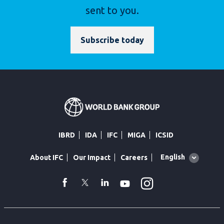
sent to you.
Subscribe today
IBRD
IDA
IFC
MIGA
ICSID
Global
English
About IFC
Our Impact
Careers
language
toggler
Instagram
WhatsApp
facebook
Twitter
Linkedin
Youtube