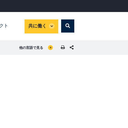
global
パクト
共に働く
Search
dropdown
GLOBAL LANGUAGE TOGGLER
SHARE THIS PAGE
他の言語で見る