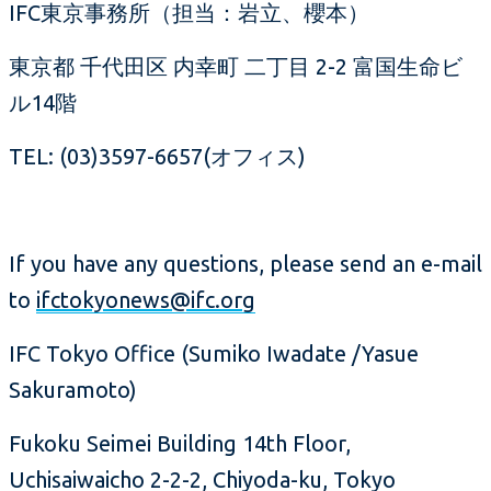
IFC東京事務所（担当：岩立、櫻本）
東京都 千代田区 内幸町 二丁目 2-2 富国生命ビ
ル14階
TEL: (03)3597-6657(オフィス)
If you have any questions, please send an e-mail
to
ifctokyonews@ifc.org
IFC Tokyo Office (Sumiko Iwadate /Yasue
Sakuramoto)
Fukoku Seimei Building 14th Floor,
Uchisaiwaicho 2-2-2, Chiyoda-ku, Tokyo