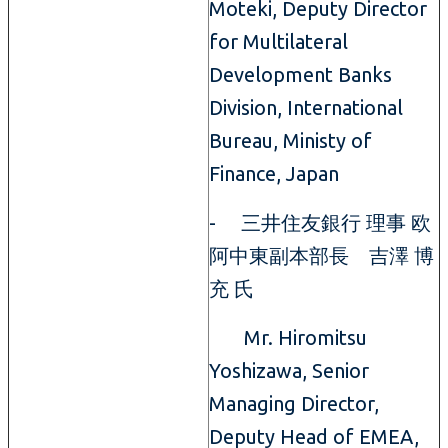
Moteki, Deputy Director
for Multilateral
Development Banks
Division, International
Bureau, Ministy of
Finance, Japan
- 三井住友銀行 理事 欧
阿中東副本部長 吉澤 博
充 氏
Mr. Hiromitsu
Yoshizawa, Senior
Managing Director,
Deputy Head of EMEA,