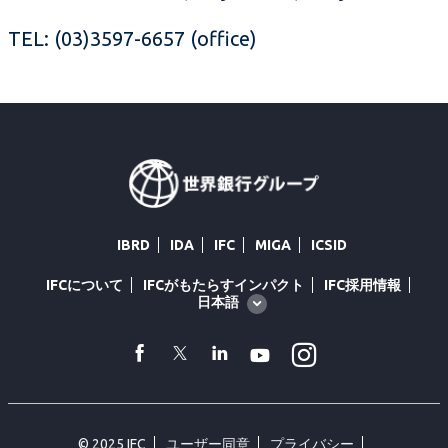
TEL: (03)3597-6657 (office)
IBRD
IDA
IFC
MIGA
ICSID
IFCについて
IFCがもたらすインパクト
IFC採用情報
Global
日本語
language
toggler
Instagram
facebook
Twitter
Linkedin
Youtube
© 2025 IFC
ユーザー同意
プライバシー