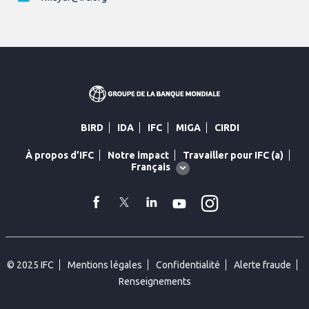
BIRD
IDA
IFC
MIGA
CIRDI
À propos d’IFC
Notre impact
Travailler pour IFC (a)
Global
Français
language
toggler
Instagram
facebook
Twitter
Linkedin
YouTube
© 2025 IFC
Mentions légales
Confidentialité
Alerte fraude
Renseignements