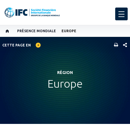
PRÉSENCE MONDIALE
EUROPE
GLOBAL LANGUAGE TOGGLER
PART
CETTE PAGE EN
RÉGION
Europe