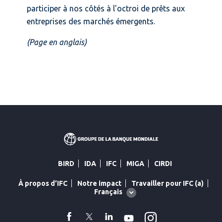
participer à nos côtés à l'octroi de prêts aux
entreprises des marchés émergents.
(Page en anglais)
BIRD
IDA
IFC
MIGA
CIRDI
À propos d’IFC
Notre impact
Travailler pour IFC (a)
Global
Français
language
toggler
Instagram
facebook
Twitter
Linkedin
YouTube