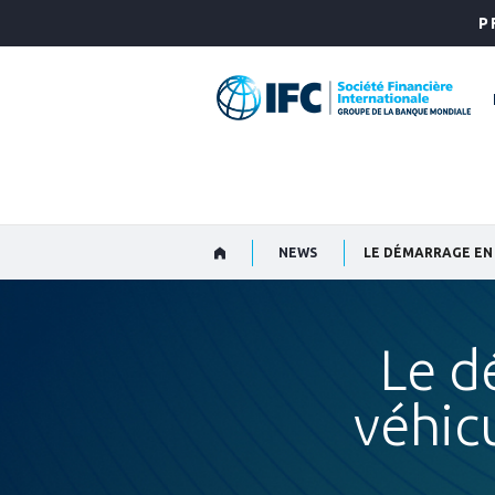
Skip
P
to
Main
Navigation
NEWS
LE DÉMARRAGE EN
Le d
véhic