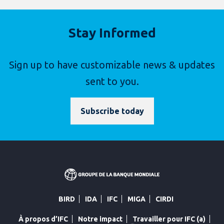
Stay Informed
Sign up to have customizable news & updates
sent to you.
Subscribe today
BIRD
IDA
IFC
MIGA
CIRDI
À propos d’IFC
Notre impact
Travailler pour IFC (a)