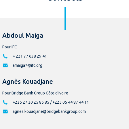
Abdoul Maiga
Pour IFC
+ 221 77 638 29 41
amaiga7@ifc.org
Agnès Kouadjane
Pour Bridge Bank Group Côte d'Ivoire
+225 27 20 25 85 85 / +225 05 44 87 44 11
agnes.kouadjane@bridgebankgroup.com