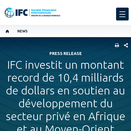
NEWS
PART
PRESS RELEASE
IFC investit un montant
record de 10,4 milliards
de dollars en soutien au
développement du
secteur privé en Afrique
et au Moyen-Orient