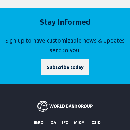
Stay Informed
Sign up to have customizable news & updates
sent to you.
Subscribe today
IBRD
IDA
IFC
MIGA
ICSID