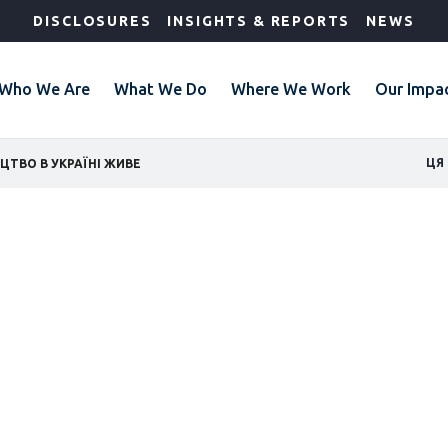
DISCLOSURES
INSIGHTS & REPORTS
NEWS
Who We Are
What We Do
Where We Work
Our Impa
GL
ЦЯ
ЦТВО В УКРАЇНІ ЖИВЕ