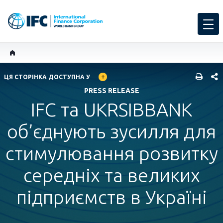
GLOBAL LANGUAGE TOGGLER
SHARE
ЦЯ СТОРІНКА ДОСТУПНА У
PRESS RELEASE
IFC та UKRSIBBANK
об’єднують зусилля для
стимулювання розвитку
середніх та великих
підприємств в Україні