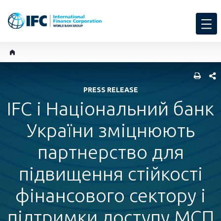
SHARE
PRESS RELEASE
IFC і Національний банк
України зміцнюють
партнерство для
підвищення стійкості
фінансового сектору і
підтримки доступу МСП