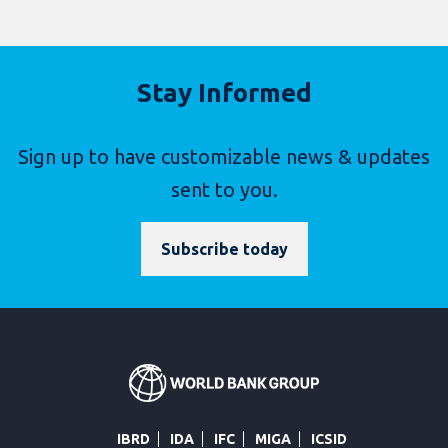
Stay Informed
Sign up to have customizable news & updates
sent to you.
Subscribe today
IBRD
IDA
IFC
MIGA
ICSID