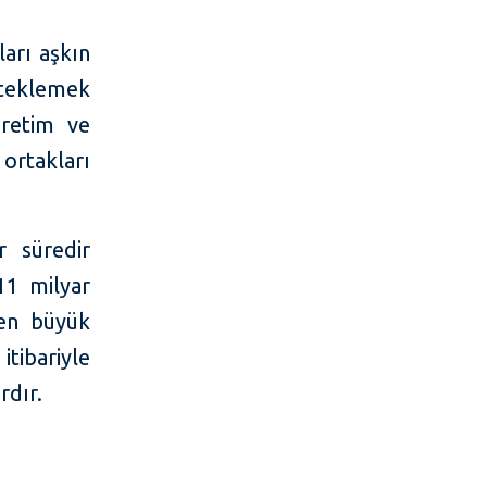
ları aşkın
steklemek
üretim ve
ortakları
r süredir
11 milyar
 en büyük
tibariyle
rdır.