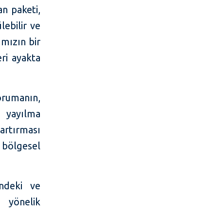
an paketi,
ebilir ve
ımızın bir
eri ayakta
orumanın,
 yayılma
 artırması
bölgesel
ndeki ve
 yönelik