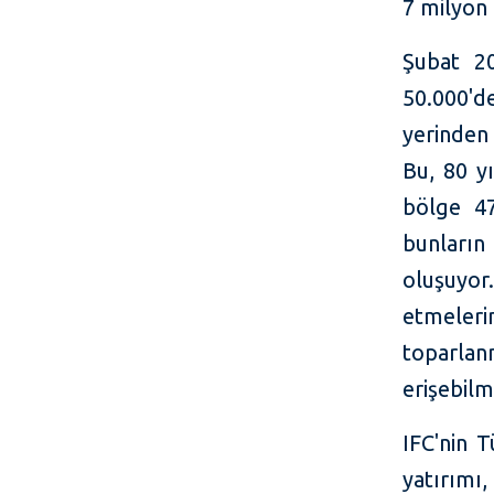
7 milyon 
Şubat 2
50.000'de
yerinden 
Bu, 80 yı
bölge 47
bunların
oluşuyor
etmeler
toparla
erişebil
IFC'nin 
yatırımı