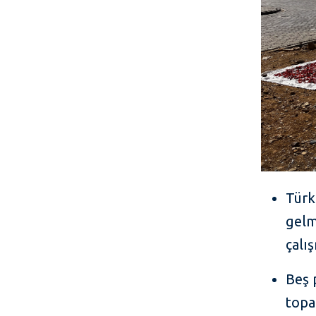
Türk
gelm
çalı
Beş 
topa