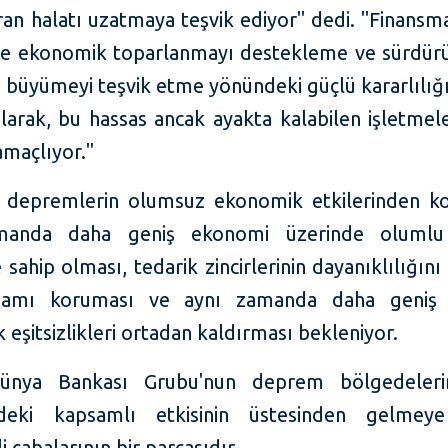
an halatı uzatmaya teşvik ediyor" dedi. "Finansm
de ekonomik toparlanmayı destekleme ve sürdürül
 büyümeyi teşvik etme yönündeki güçlü kararlılığ
larak, bu hassas ancak ayakta kalabilen işletmel
amaçlıyor."
ri depremlerin olumsuz ekonomik etkilerinden k
manda daha geniş ekonomi üzerinde olumlu
e sahip olması, tedarik zincirlerinin dayanıklılığını
hdamı koruması ve aynı zamanda daha geniş 
eşitsizlikleri ortadan kaldırması bekleniyor.
Dünya Bankası Grubu'nun deprem bölgedeleri
deki kapsamlı etkisinin üstesinden gelmeye
i çabalarının bir parçasıdır.