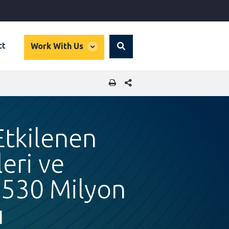
global
ct
Work With Us
Search
dropdown
SHARE THIS PAGE
Etkilenen
eri ve
 530 Milyon
ı