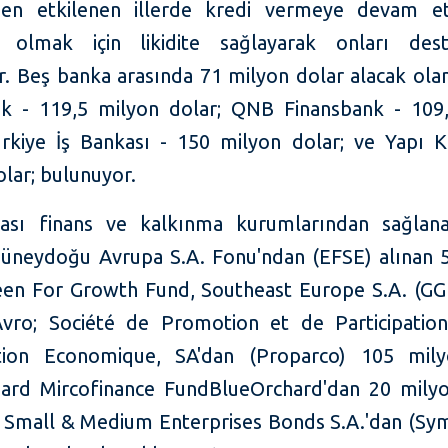
en etkilenen illerde kredi vermeye devam et
ı olmak için likidite sağlayarak onları dest
r. Beş banka arasında 71 milyon dolar alacak ola
k - 119,5 milyon dolar; QNB Finansbank - 109
ürkiye İş Bankası - 150 milyon dolar; ve Yapı K
lar; bulunuyor.
rası finans ve kalkınma kurumlarından sağlan
üneydoğu Avrupa S.A. Fonu'ndan (EFSE) alınan 
een For Growth Fund, Southeast Europe S.A. (GG
vro; Société de Promotion et de Participatio
tion Economique, SA'dan (Proparco) 105 mily
ard Mircofinance FundBlueOrchard'dan 20 milyo
, Small & Medium Enterprises Bonds S.A.'dan (Sym