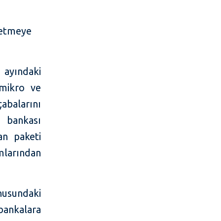
letmeye
ayındaki
 mikro ve
balarını
 bankası
an paketi
mlarından
usundaki
ankalara