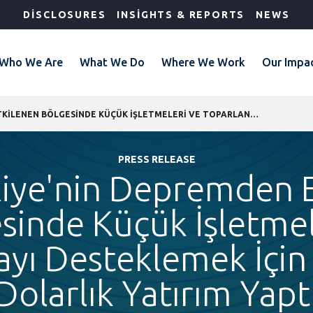
DISCLOSURES
INSIGHTS & REPORTS
NEWS
Who We Are
What We Do
Where We Work
Our Impa
IFC, TÜRKIYE'NIN DEPREMDEN ETKILENEN BÖLGESINDE KÜÇÜK İŞLETMELERI VE TOPARLANMAYI DESTEKLEMEK İÇIN 530 MILYON DOLARLIK YATIRIM YAPTI
PRESS RELEASE
kiye'nin Depremden 
sinde Küçük İşletmel
yı Desteklemek İçin
Dolarlık Yatırım Yapt