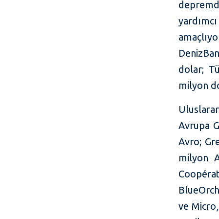
depremd
yardımc
amaçlıyo
DenizBan
dolar; T
milyon do
Uluslara
Avrupa G
Avro; Gr
milyon A
Coopéra
BlueOrch
ve Micro