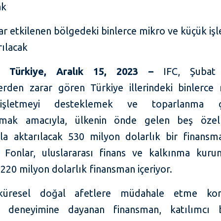
ak
ar etkilenen bölgedeki binlerce mikro ve küçük iş
rılacak
l, Türkiye, Aralık 15, 2023 –
IFC, Şubat 
rden zarar gören Türkiye illerindeki binlerce
şletmeyi desteklemek ve toparlanma ça
ırmak amacıyla, ülkenin önde gelen beş özel
ıyla aktarılacak 530 milyon dolarlık bir finansm
 Fonlar, uluslararası finans ve kalkınma kuru
220 milyon dolarlık finansman içeriyor.
 küresel doğal afetlere müdahale etme kon
ı deneyimine dayanan finansman, katılımcı b