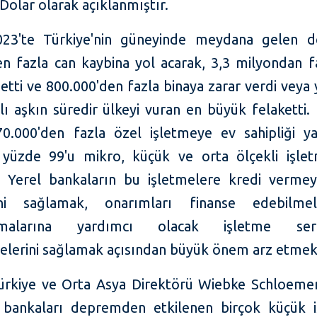
Dolar olarak açıklanmıştır.
023'te Türkiye'nin güneyinde meydana gelen d
n fazla can kaybina yol acarak, 3,3 milyondan fa
etti ve 800.000'den fazla binaya zarar verdi veya 
lı aşkın süredir ülkeyi vuran en büyük felaketti.
0.000'den fazla özel işletmeye ev sahipliği y
 yüzde 99'u mikro, küçük ve orta ölçekli işle
. Yerel bankaların bu işletmelere kredi verm
ini sağlamak, onarımları finanse edebilmel
nmalarına yardımcı olacak işletme ser
melerini sağlamak açısından büyük önem arz etmek
Türkiye ve Orta Asya Direktörü Wiebke Schloemer,
, bankaları depremden etkilenen birçok küçük 