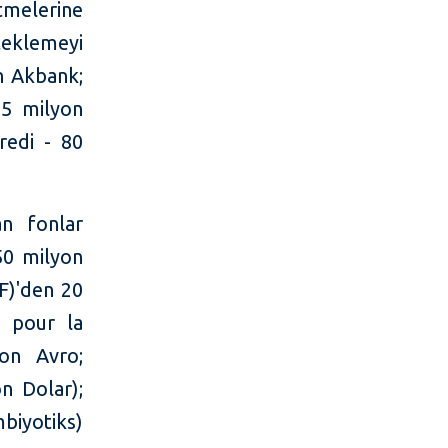
melerine
eklemeyi
n Akbank;
,5 milyon
redi - 80
an fonlar
50 milyon
F)'den 20
n pour la
on Avro;
n Dolar);
biyotiks)