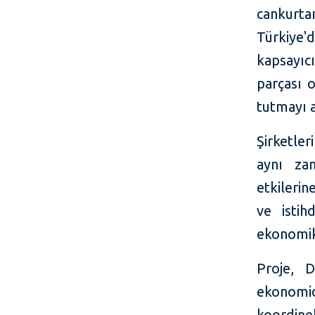
cankurtar
Türkiye'
kapsayıcı
parçası o
tutmayı 
Şirketle
aynı za
etkilerin
ve isti
ekonomik 
Proje, 
ekonomi
koordinel