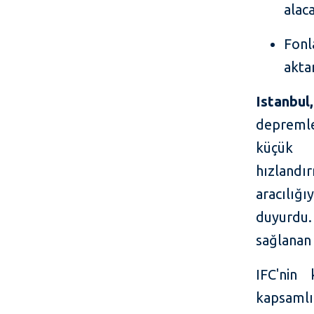
alac
Fonl
akta
Istanbu
depremle
küçük i
hızland
aracılığ
duyurdu.
sağlanan 
IFC'nin
kapsaml