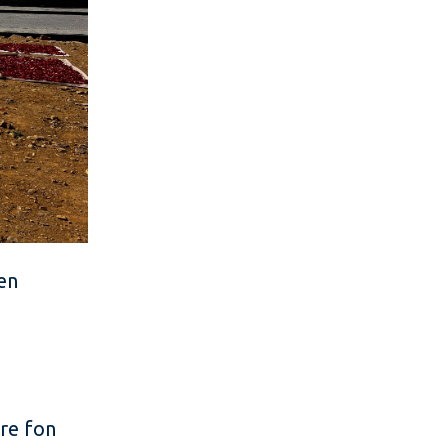
den
re fon