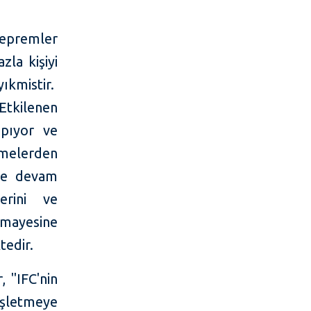
epremler
zla kişiyi
yıkmistir.
 Etkilenen
apıyor ve
tmelerden
eye devam
erini ve
mayesine
tedir.
 "IFC'nin
işletmeye