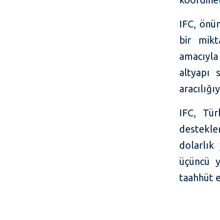
IFC, önüm
bir mikt
amacıyla
altyapı 
aracılığı
IFC, Tür
destekle
dolarlık
üçüncü y
taahhüt e