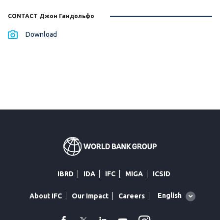
CONTACT Джон Гандольфо
Download
IBRD
IDA
IFC
MIGA
ICSID
Global
English
About IFC
Our Impact
Careers
language
toggler
facebook
Twitter
Linkedin