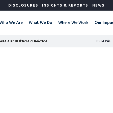
DISCLOSURES
INSIGHTS & REPORTS
NEWS
Who We Are
What We Do
Where We Work
Our Impa
GLOBAL L
ESTA PÁGI
RA A RESILIÊNCIA CLIMÁTICA