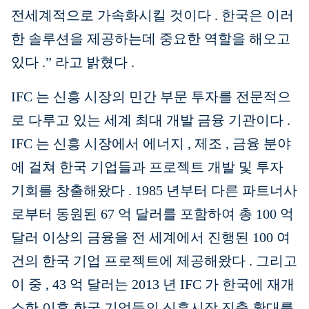
전세계적으로 가속화시킬 것이다
.
한국은 이러
한 솔루션을 제공하는데 중요한 역할을 해오고
있다
.”
라고 밝혔다
.
IFC
는
신흥
시장의
민간
부문
투자를
전문적으
로
다루고
있는
세계
최대
개발
금융
기관이다
.
IFC
는
신흥 시장에서 에너지
,
제조
,
금융 분야
에 걸쳐 한국 기업들과 프로젝트 개발 및 투자
기회를 창출해왔다
.
1985
년부터
다른
파트너사
로부터
동원된
67
억
달러를
포함하여
총
100
억
달러
이상의
금융을
전
세계에서
진행된
100
여
건의
한국
기업
프로젝트에
제공해왔다
.
그리고
이
중
, 43
억
달러는
2013
년
IFC
가
한국에
재개
소한
이후
한국
기업들의
신흥시장
진출
확대를