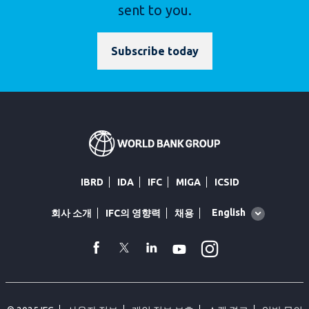
sent to you.
Subscribe today
IBRD
IDA
IFC
MIGA
ICSID
Global
English
회사 소개
IFC의 영향력
채용
language
toggler
Instagram
facebook
Twitter
Linkedin
Youtube