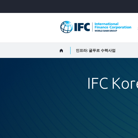
Skip
to
Main
Navigation
인프라: 굴푸르 수력사업
IFC K