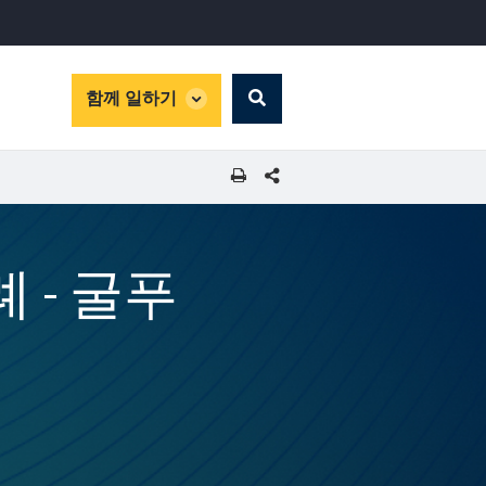
global
함께 일하기
Search
dropdown
SHARE THIS PAGE
례 - 굴푸