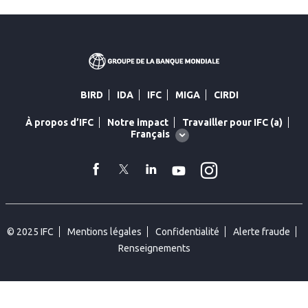
BIRD
IDA
IFC
MIGA
CIRDI
À propos d’IFC
Notre impact
Travailler pour IFC (a)
Global
Français
language
toggler
Instagram
facebook
Twitter
Linkedin
YouTube
© 2025 IFC
Mentions légales
Confidentialité
Alerte fraude
Renseignements