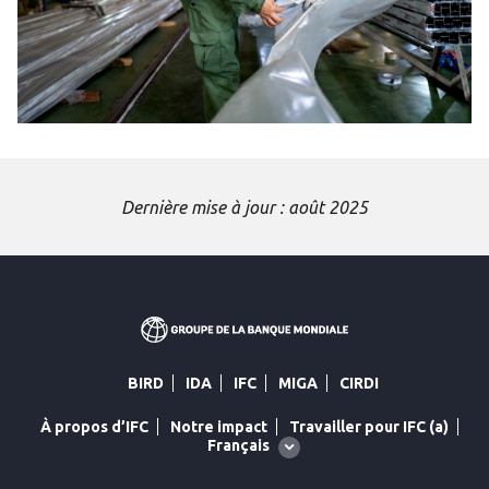
Dernière mise à jour : août 2025
BIRD
IDA
IFC
MIGA
CIRDI
À propos d’IFC
Notre impact
Travailler pour IFC (a)
Global
Français
language
toggler