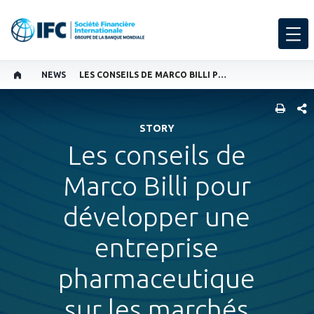
NEWS
LES CONSEILS DE MARCO BILLI POUR DÉVELOPPER UNE ENTREPRISE PHARMACEUTIQUE SUR LES MARCHÉS ÉMERGENTS
PART
STORY
Les conseils de
Marco Billi pour
développer une
entreprise
pharmaceutique
sur les marchés