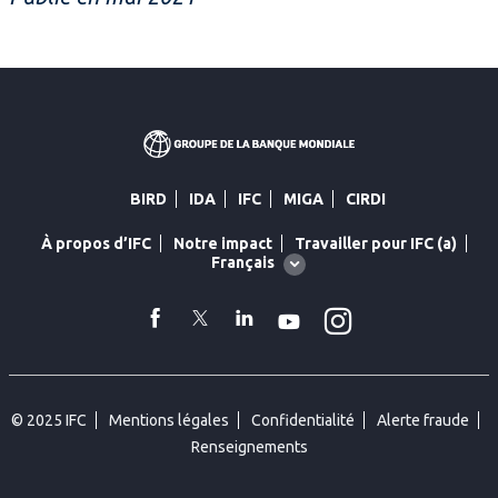
BIRD
IDA
IFC
MIGA
CIRDI
À propos d’IFC
Notre impact
Travailler pour IFC (a)
Global
Français
language
toggler
Instagram
facebook
Twitter
Linkedin
YouTube
© 2025 IFC
Mentions légales
Confidentialité
Alerte fraude
Renseignements