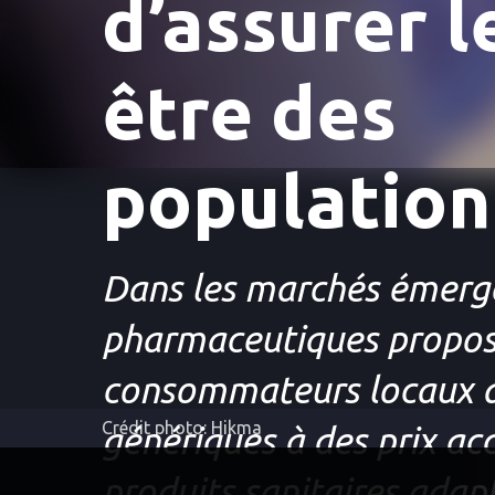
d’assurer l
être des
population
Dans les marchés émerge
pharmaceutiques propos
consommateurs locaux 
Crédit photo: Hikma
génériques à des prix acc
produits sanitaires adap