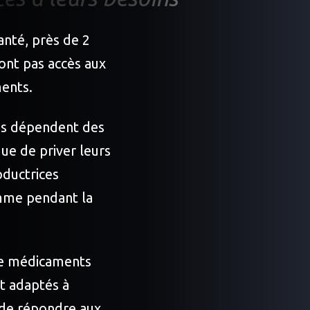
anté, près de 2
’ont pas accès aux
ments.
es dépendent des
ue de priver leurs
oductrices
mme pendant la
de médicaments
t adaptés à
 de répondre aux