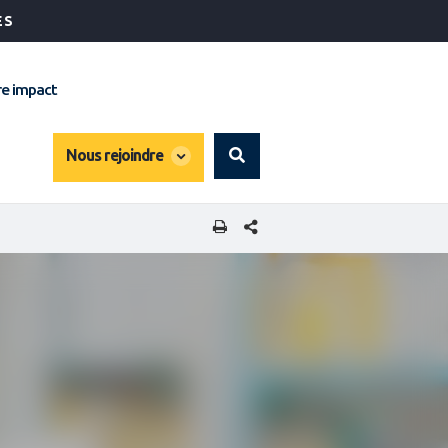
ÉS
e impact
global
Nous rejoindre
Search
dropdown
PARTAGER CETTE PAGE