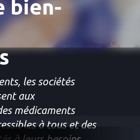
e bien-
s
nts, les sociétés
ent aux
des médicaments
essibles à tous et des
tés à leurs besoins