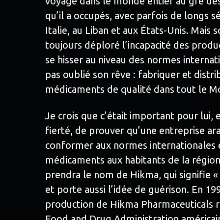
voyagé dans le monde entier au gré des
qu’il a occupés, avec parfois de longs 
Italie, au Liban et aux États-Unis. Mais 
toujours déploré l’incapacité des produ
se hisser au niveau des normes internatio
pas oublié son rêve : fabriquer et distr
médicaments de qualité dans tout le M
Je crois que c’était important pour lui,
fierté, de prouver qu’une entreprise ar
conformer aux normes internationales e
médicaments aux habitants de la région
prendra le nom de Hikma, qui signifie «
et porte aussi l’idée de guérison. En 199
production de Hikma Pharmaceuticals re
Food and Drug Administration américai