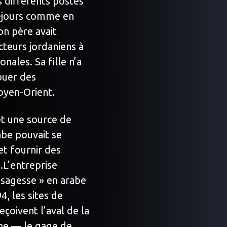
 différents postes
séjours comme en
son père avait
cteurs jordaniens à
nales. Sa fille n’a
ibuer des
oyen-Orient.
 et une source de
abe pouvait se
t fournir des
.L’entreprise
 sagesse » en arabe
4, les sites de
çoivent l’aval de la
ne — le gage de