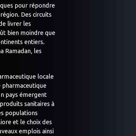
tiques pour répondre
région. Des circuits
e livrer les
ût bien moindre que
ntinents entiers.
na Ramadan, les
harmaceutique locale
e pharmaceutique
 un pays émergent
roduits sanitaires à
es populations
iore et le choix des
uveaux emplois ainsi