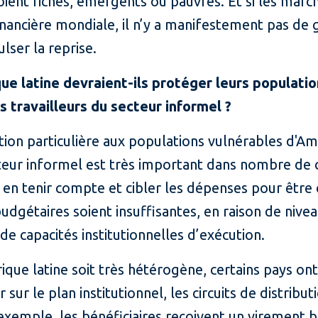
 soient riches, émergents ou pauvres. Et si les ma
financière mondiale, il n’y a manifestement pas de
ulser la reprise.
e latine devraient-ils protéger leurs populati
es travailleurs du secteur informel ?
tion particulière aux populations vulnérables d'Am
cteur informel est très important dans nombre de c
n tenir compte et cibler les dépenses pour être ef
budgétaires soient insuffisantes, en raison de niv
e capacités institutionnelles d’exécution.
rique latine soit très hétérogène, certains pays o
r sur le plan institutionnel, les circuits de distribu
 exemple, les bénéficiaires reçoivent un virement 