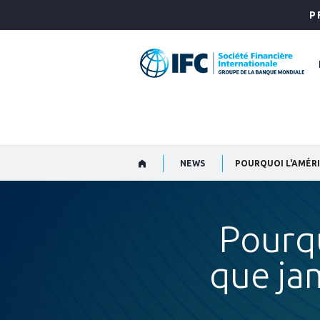
Skip
P
to
Main
Navigation
NEWS
POURQUOI L'AMÉRI
Pourqu
que ja