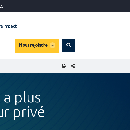
ÉS
e impact
global
Nous rejoindre
Search
dropdown
PARTAGER CETTE PAGE
 a plus
r privé