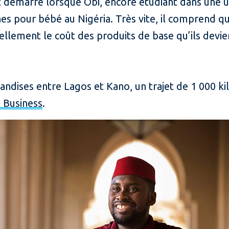
ut démarre lorsque Obi, encore étudiant dans une u
s pour bébé au Nigéria. Très vite, il comprend que
ellement le coût des produits de base qu’ils devi
dises entre Lagos et Kano, un trajet de 1 000 ki
 Business
.