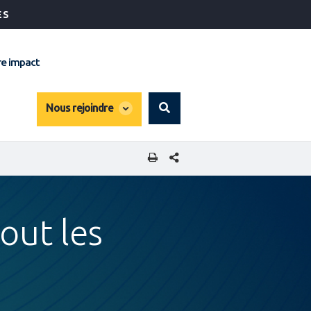
ÉS
e impact
global
Nous rejoindre
Search
dropdown
PARTAGER CETTE PAGE
out les