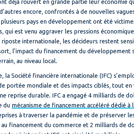
 ont déjà rouvert en grande partie leur économie q
e d’autres encore, confrontés à de nouvelles vagu
plusieurs pays en développement ont été victime
, qui est venu aggraver les pressions économiques
riposte internationale, les décideurs restent sens
sort, l’impact du financement du développement se
rrain, au niveau local.
, la Société financière internationale (IFC) s’emplo
de portée mondiale et des impacts ciblés, tout en v
ne reprise durable. IFC a engagé 4 milliards de do
re du
mécanisme de financement accéléré dédié à l
treprises à traverser la pandémie et de préserver le
és au financement du commerce et 2 milliards de d