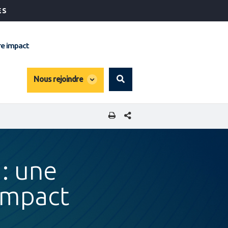
ÉS
e impact
global
Nous rejoindre
Search
dropdown
PARTAGER CETTE PAGE
: une
impact