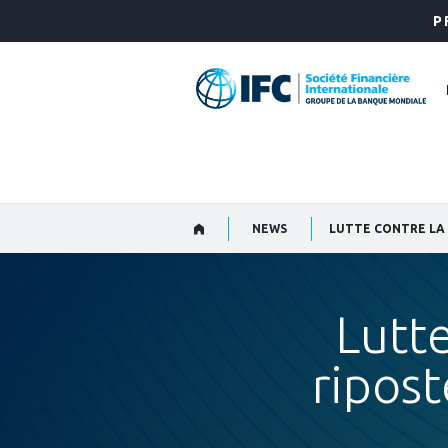
Skip
P
to
Main
Navigation
NEWS
LUTTE CONTRE LA 
Lutte
ripos