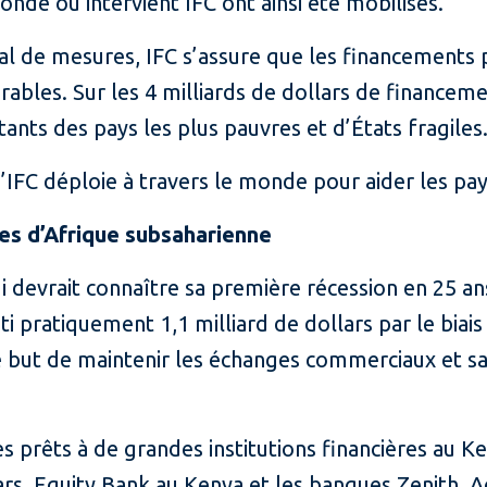
nde où intervient IFC ont ainsi été mobilisés.
l de mesures, IFC s’assure que les financements 
rables. Sur les 4 milliards de dollars de financem
tants des pays les plus pauvres et d’États fragiles
u’IFC déploie à travers le monde pour aider les pa
es d’Afrique subsaharienne
i devrait connaître sa première récession en 25 an
ti pratiquement 1,1 milliard de dollars par le bia
 but de maintenir les échanges commerciaux et sat
 prêts à de grandes institutions financières au Ke
lars. Equity Bank au Kenya et les banques Zenith, 