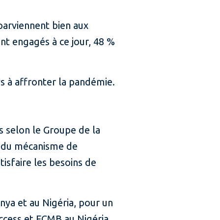
parviennent bien aux
ent engagés à ce jour, 48 %
.
ys à affronter la pandémie.
s selon le Groupe de la
is du mécanisme de
isfaire les besoins de
nya et au Nigéria, pour un
Access et FCMB au Nigéria