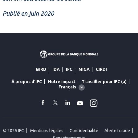
Publié en juin 2020
BIRD
IDA
IFC
MIGA
CIRDI
À propos d’IFC
Notre impact
Travailler pour IFC (a)
Global
Français
language
toggler
Instagram
facebook
Twitter
Linkedin
YouTube
© 2025 IFC
Mentions légales
Confidentialité
Alerte fraude