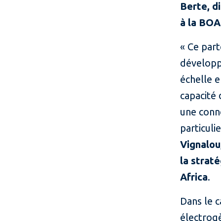
Berte, d
à la BOA
« Ce part
développ
échelle e
capacité 
une conne
particuli
Vignalou
la strat
Africa
.
Dans le 
électrogè