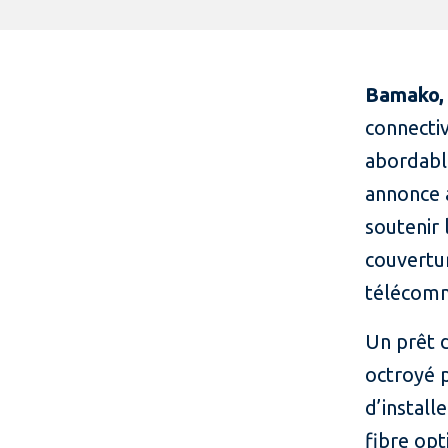
Bamako, 
connectiv
abordable
annonce 
soutenir 
couvertur
télécomm
Un prêt d
octroyé p
d’install
fibre opt