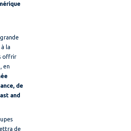
umérique
 grande
à la
 offrir
, en
hée
nance, de
ast and
oupes
ettra de