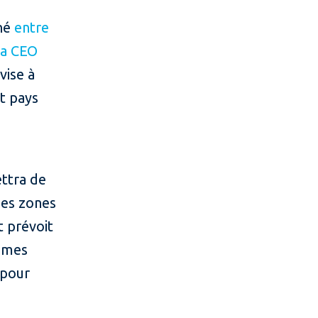
gné
entre
ca CEO
vise à
t pays
ettra de
des zones
t prévoit
mmes
 pour