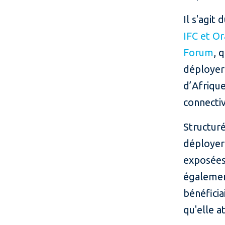
Il s'agit
IFC et Or
Forum
, 
déployer
d’Afrique
connectiv
Structur
déployer
exposées 
égalemen
bénéfici
qu'elle a