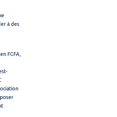
ne
er à des
t
 en FCFA,
est-
C
ociation
oposer
nt