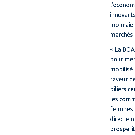
l'économ
innovants
monnaie l
marchés f
« La BOAD
pour mene
mobilisé
faveur de
piliers c
les comm
femmes g
directeme
prospéri