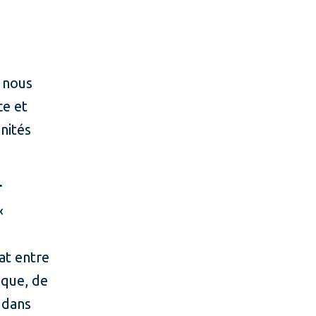
, nous
ce et
nités
r
«
at entre
ique, de
 dans