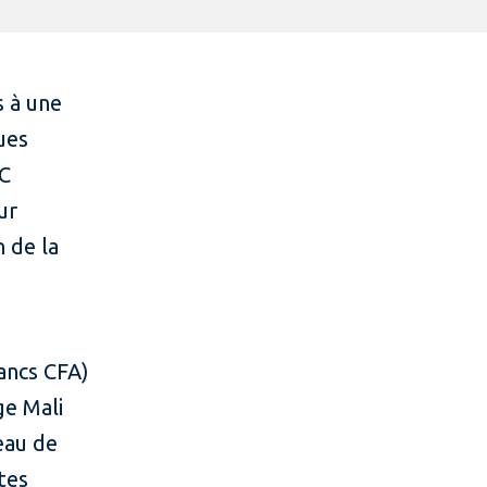
s à une
ues
FC
ur
n de la
rancs CFA)
ge Mali
eau de
tes