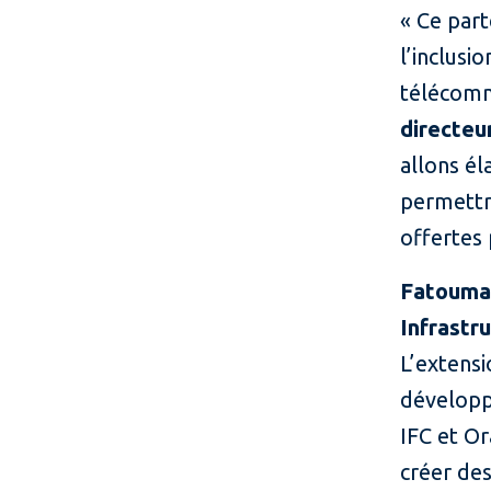
« Ce par
l’inclusi
télécomm
directeu
allons él
permettr
offertes
Fatoumat
Infrastru
L’extensi
développ
IFC et O
créer de