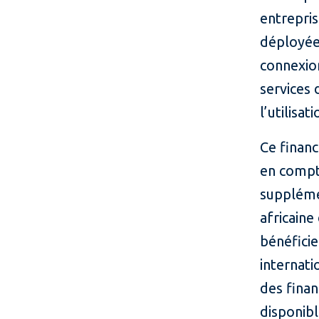
entrepris
déployées
connexio
services 
l’utilisat
Ce finan
en compte
suppléme
africain
bénéficie
internat
des fina
disponibl