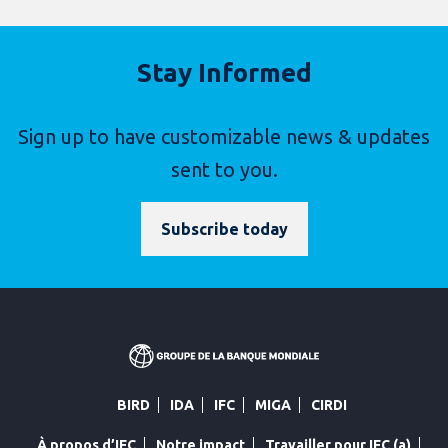
Stay Informed
Sign up to have customizable news & updates
sent to you.
Subscribe today
BIRD
IDA
IFC
MIGA
CIRDI
À propos d’IFC
Notre impact
Travailler pour IFC (a)