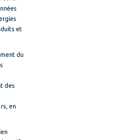
années
ergies
duits et
ement du
és
nt des
rs, en
ien