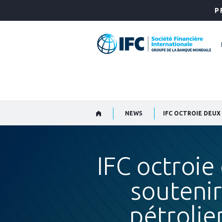
Skip
P
to
Main
Navigation
NEWS
IFC octroie
soutenir
pétrolie