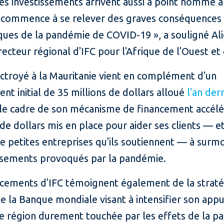
es investissements arrivent aussi à point nommé a
n commence à se relever des graves conséquences
ues de la pandémie de COVID-19 », a souligné Al
recteur régional d'IFC pour l'Afrique de l'Ouest et 
octroyé à la Mauritanie vient en complément d'un
nt initial de 35 millions de dollars alloué
l'an der
 le cadre de son mécanisme de financement accélé
 de dollars mis en place pour aider ses clients — et
de petites entreprises qu'ils soutiennent — à surm
sements provoqués par la pandémie.
ncements d'IFC témoignent également de la straté
 la Banque mondiale visant à intensifier son appu
ne région durement touchée par les effets de la 