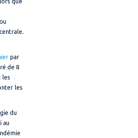
lors que
iou
centrale.
nier
par
ré de 8
 les
onter les
gie du
i au
pandémie