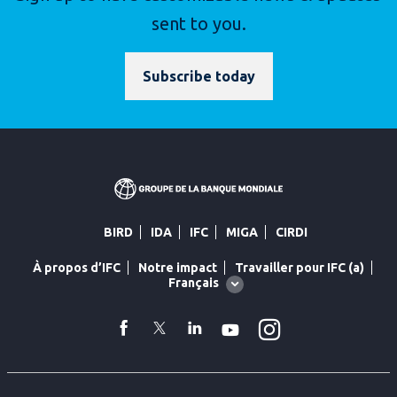
sent to you.
Subscribe today
BIRD
IDA
IFC
MIGA
CIRDI
À propos d’IFC
Notre impact
Travailler pour IFC (a)
Global
Français
language
toggler
Instagram
facebook
Twitter
Linkedin
YouTube