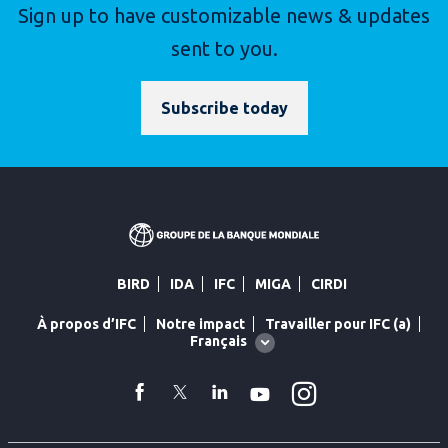
Sign up to have customizable news & updates
sent to you.
Subscribe today
BIRD
IDA
IFC
MIGA
CIRDI
À propos d’IFC
Notre impact
Travailler pour IFC (a)
Global
Français
language
toggler
Instagram
facebook
Twitter
Linkedin
YouTube