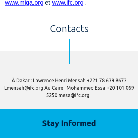
www.miga.org
et
www.ifc.org
.
Contacts
À Dakar : Lawrence Henri Mensah +221 78 639 8673
Lmensah@ifc.org Au Caire : Mohammed Essa +20 101 069
5250 mesa@ifc.org
Stay Informed