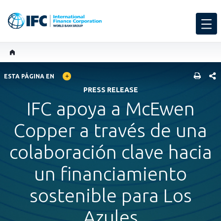
GLOBAL LANGUAGE TOGGLER
COMP
ESTA PÁGINA EN
PRESS RELEASE
IFC apoya a McEwen
Copper a través de una
colaboración clave hacia
un financiamiento
sostenible para Los
Azules