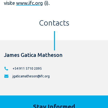
visite
www.ifc.org
(i).
Contacts
James Gatica Matheson
+54 911 5710 2095
jgaticamatheson@ifc.org
Stay Informed