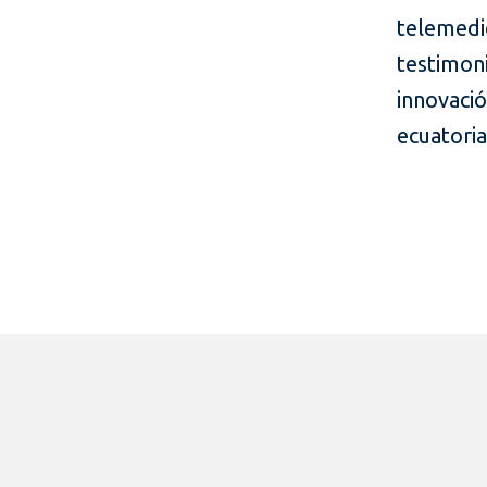
telemedi
testimoni
innovac
ecuatori