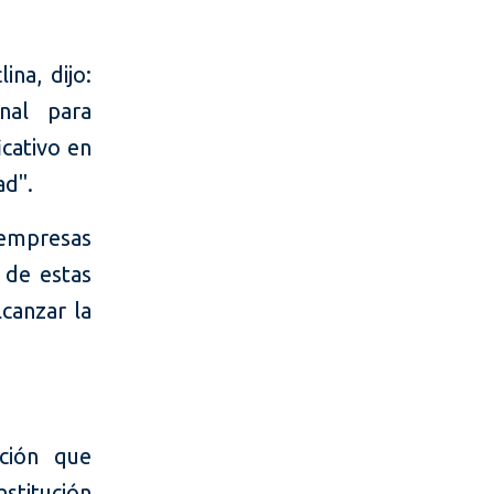
na, dijo:
nal para
icativo en
ad".
 empresas
 de estas
lcanzar la
ación que
stitución