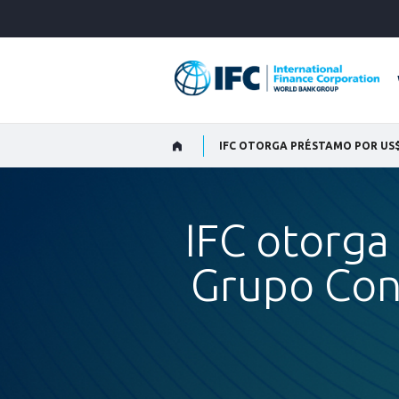
Skip
to
Main
Navigation
IFC otorga
Grupo Conc