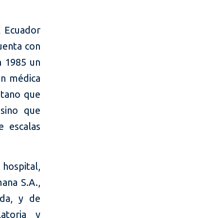
l Ecuador
uenta con
n 1985 un
ón médica
itano que
 sino que
e escalas
ospital,
ana S.A.,
da, y de
atoria y