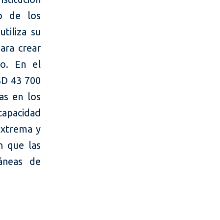
do de los
tiliza su
para crear
o. En el
SD 43 700
as en los
capacidad
extrema y
 que las
áneas de