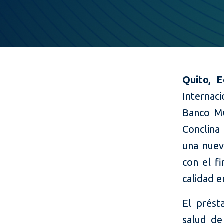
Quito, 
Internac
Banco Mu
Conclina
una nuev
con el f
calidad e
El prést
salud de