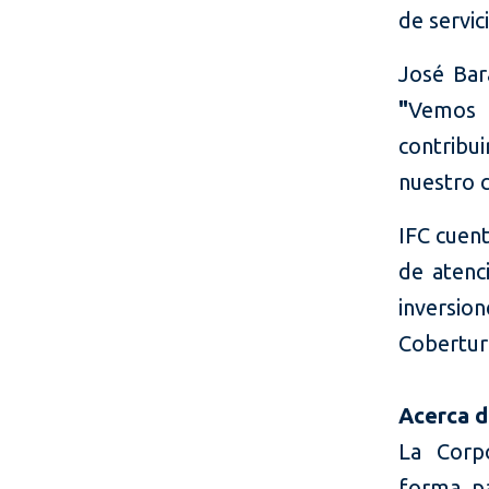
de servic
José Bar
"
Vemos 
contribui
nuestro c
IFC cuen
de atenc
inversion
Cobertur
Acerca d
La Corpo
forma pa