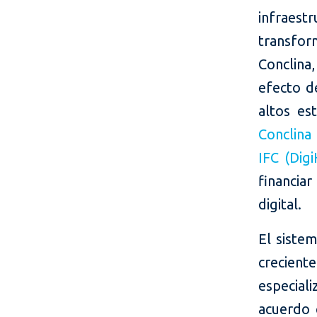
infraes
transform
Conclina
efecto d
altos es
Conclina
IFC (Digi
financia
digital.
El siste
crecient
especial
acuerdo 