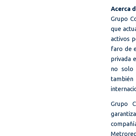
Acerca d
Grupo Co
que actu
activos 
faro de 
privada 
no solo 
también 
internaci
Grupo C
garantiz
compañí
Metrore