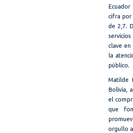
Ecuador 
cifra po
de 2,7. 
servicio
clave en
la atenci
público.
Matilde
Bolivia,
el compro
que fom
promueva
orgullo 