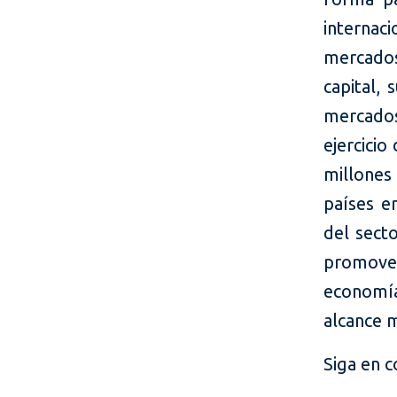
internac
mercados
capital, 
mercado
ejercici
millones
países e
del sect
promove
economí
alcance 
Siga en 