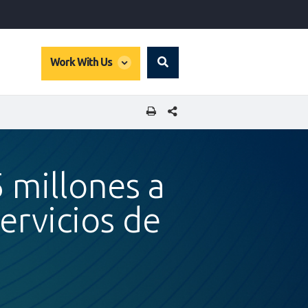
global
Work With Us
Search
dropdown
COMPARTIR ESTA PÁGINA
 millones a
ervicios de