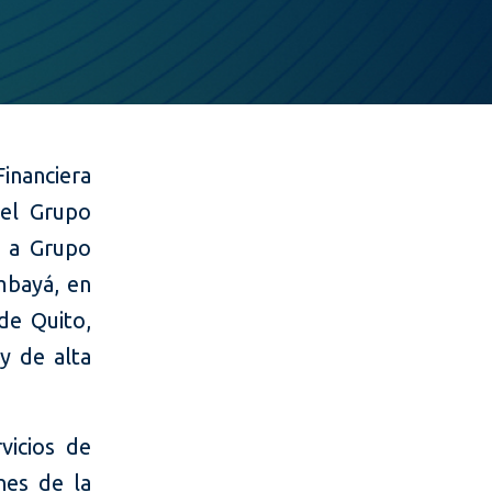
inanciera
del Grupo
s a Grupo
mbayá, en
de Quito,
y de alta
vicios de
nes de la