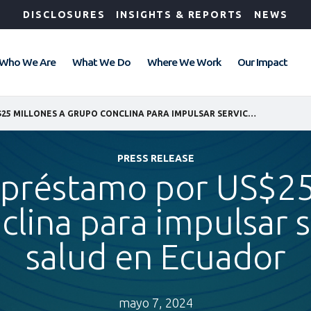
DISCLOSURES
INSIGHTS & REPORTS
NEWS
Who We Are
What We Do
Where We Work
Our Impact
IFC OTORGA PRÉSTAMO POR US$25 MILLONES A GRUPO CONCLINA PARA IMPULSAR SERVICIOS DE SALUD EN ECUADOR
PRESS RELEASE
 préstamo por US$25
lina para impulsar s
salud en Ecuador
mayo 7, 2024