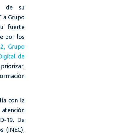
ón de su
FC a Grupo
su fuerte
e por los
2, Grupo
igital de
priorizar,
formación
ía con la
 atención
ID-19. De
s (INEC),