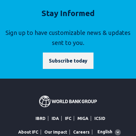
Stay Informed
Sign up to have customizable news & updates
sent to you.
Subscribe today
IBRD
IDA
IFC
MIGA
ICSID
Global
English
About IFC
Our Impact
Careers