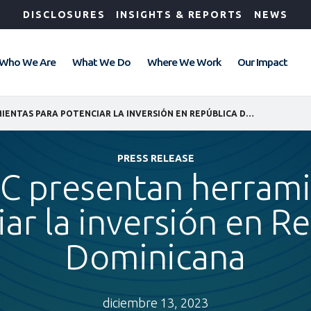
DISCLOSURES
INSIGHTS & REPORTS
NEWS
Who We Are
What We Do
Where We Work
Our Impact
MIREX E IFC PRESENTAN HERRAMIENTAS PARA POTENCIAR LA INVERSIÓN EN REPÚBLICA DOMINICANA
PRESS RELEASE
FC presentan herrami
ar la inversión en R
Dominicana
diciembre 13, 2023