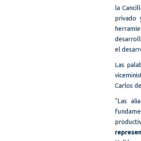
la Cancil
privado 
herramie
desarrol
el desarr
Las pala
vicemini
Carlos de
"Las ali
fundamen
producti
represe