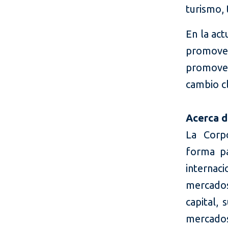
turismo, 
En la act
promover 
promover 
cambio cl
Acerca d
La Corpo
forma pa
internac
mercados
capital, 
mercado