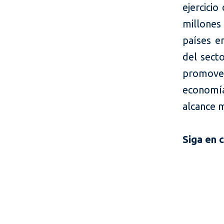
ejercici
millones
países e
del sect
promove
economí
alcance m
Siga en 