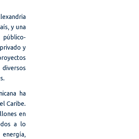
lexandria
aís, y una
 público-
 privado y
royectos
 diversos
os.
nicana ha
l Caribe.
llones en
ados a lo
energía,