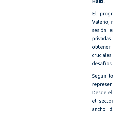
Haití
.
El progr
Valerio, 
sesión e
privadas 
obtener
cruciale
desafíos 
Según lo
represen
Desde el
el secto
ancho d