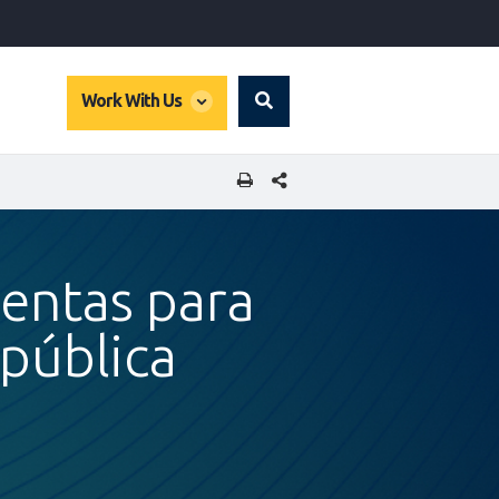
global
Work With Us
Search
dropdown
COMPARTIR ESTA PÁGINA
entas para
epública