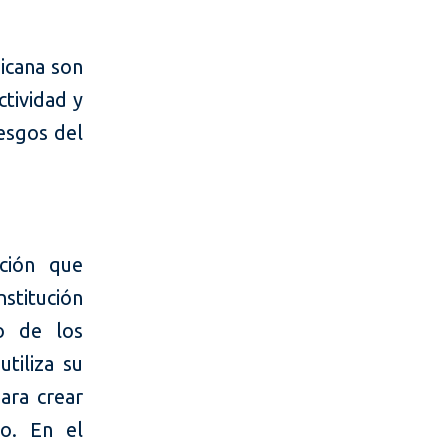
nicana son
ctividad y
iesgos del
ación que
stitución
do de los
tiliza su
para crear
o. En el