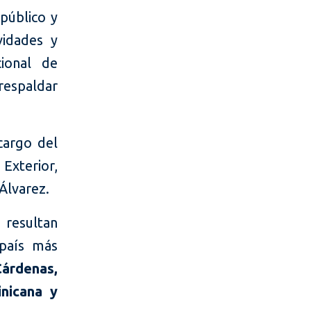
 público y
vidades y
cional de
respaldar
cargo del
Exterior,
Álvarez.
 resultan
 país más
árdenas,
nicana y