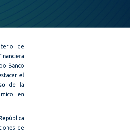
sterio de
nanciera
rupo Banco
stacar el
lso de la
ómico en
República
ciones de