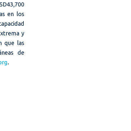
USD43,700
as en los
capacidad
extrema y
 que las
áneas de
org
.