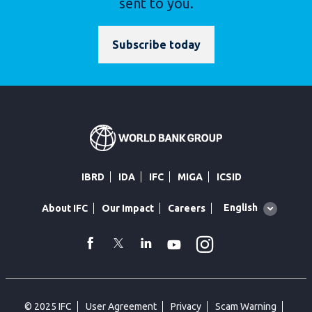
sent to you.
Subscribe today
IBRD
IDA
IFC
MIGA
ICSID
Global
English
About IFC
Our Impact
Careers
language
toggler
Instagram
WhatsApp
facebook
Twitter
Linkedin
Youtube
© 2025 IFC
User Agreement
Privacy
Scam Warning