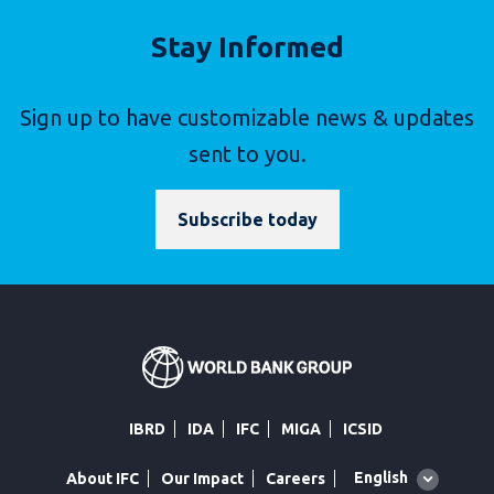
Stay Informed
Sign up to have customizable news & updates
sent to you.
Subscribe today
IBRD
IDA
IFC
MIGA
ICSID
Global
English
About IFC
Our Impact
Careers
language