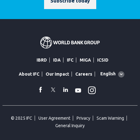
Subscribe today
IBRD
IDA
IFC
MIGA
ICSID
Global
English
About IFC
Our Impact
Careers
language
toggler
Instagram
WhatsApp
facebook
Twitter
Linkedin
Youtube
© 2025 IFC
User Agreement
Privacy
Scam Warning
General Inquiry