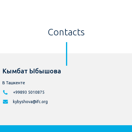
Contacts
Кымбат Ыбышова
В Ташкенте
+99893 5010875
kybyshova@ifc.org