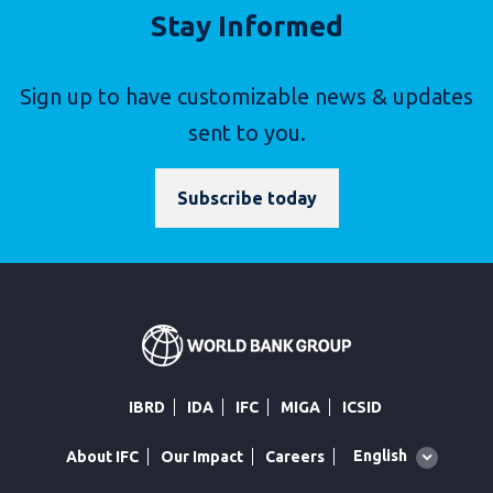
Stay Informed
Sign up to have customizable news & updates
sent to you.
Subscribe today
IBRD
IDA
IFC
MIGA
ICSID
Global
English
About IFC
Our Impact
Careers
language
toggler