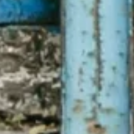
Конференції з відновлення України (
Ukraine
Recovery Conference
в Берліні, одночасно
досліджуючи, як можна відбудувати країну
краще, ніж було.
"Міцний приватний сектор має
ключове значення для економічного
відродження України. Завдяки
стійкості українського народу,
інноваціям і підтримці міжнародних
організацій приватний сектор
вистояв, зберігши робочі місця та
сплачуючи податки. У
середньостроковій перспективі
приватний сектор відіграє основну
роль у відбудові країни, і IFC готується