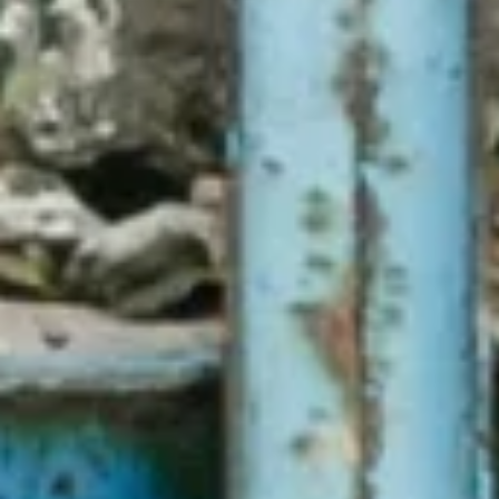
Стійкість українських підприємств – у
поєднанні зі значною міжнародною
підтримкою – допомогла економіці України
уникнути колапсу: хоч уторгнення негативно
вплинуло на виробництво майже 85 відсотків
українських фірм, понад 80 відсотків
підприємств, які призупинили роботу на
початку 2022 року, змогли частково відновити
господарську діяльність протягом шести
наступних місяців.
Повернення економіки країни до довоєнних
обсягів вимагатиме невпинної роботи над
упровадженням реформ, відновленням
людського капіталу, активним залученням
приватного сектору та інноваційних
технологій. Саме це глобальні лідери
обговорюватимуть цього тижня на