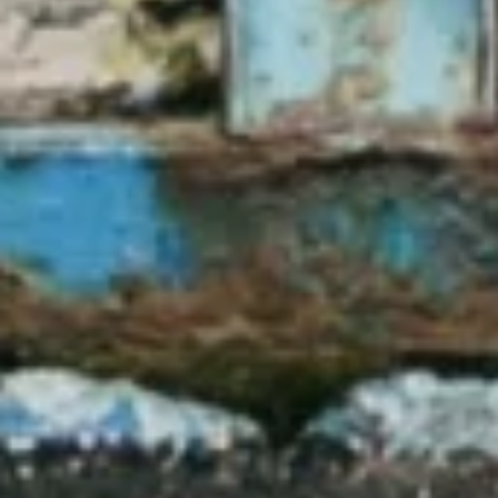
до цього шляхом надання постійної
консультативної підтримки та
здійснення інвестицій в
інфраструктуру, про які ми оголосимо
в Берліні цього тижня."
Ліса Кестнер, регіональний менеджер IFC в Україні та
Молдові.