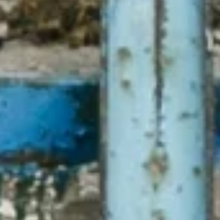
Більш як два роки після початку
вторгнення Росії, приватний сектор
України відіграє вирішальну і
потужну роль у економічному
відновленні країни. Хоч рівні
економічного виробництва України
досі є значно нижчими, ніж до війни,
темпи економічного зростання
країни в 2023 році перевищили
очікування.