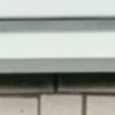
Мультимедіа – Суніта Раппаї, Джулія Шмалц та
Дьєнан Баквіч.