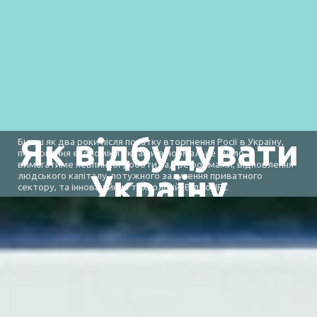
Як відбудувати
Більш як два роки після початку вторгнення Росії в Україну,
повернення економіки України в нормальне русло
вимагатиме невпинної роботи над реформами, відновлення
Україну
людського капіталу, потужного залучення приватного
сектору, та інноваційних технологій. Відео: IFC
Цього тижня світові лідери збираються в Берліні, щоб
обговорити відбудову України та з’ясувати, як
приватний сектор може підтримати відновлення
країни.
Стаття Кайтріони Палмер та Романа Матюхіна.