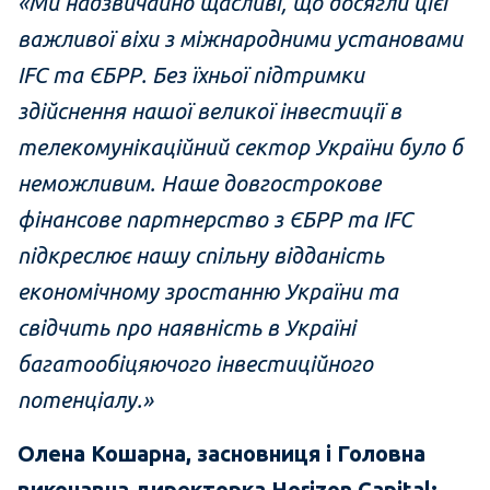
«Ми надзвичайно щасливі, що досягли цієї
важливої ​​віхи з міжнародними установами
IFC та ЄБРР. Без їхньої підтримки
здійснення нашої великої інвестиції в
телекомунікаційний сектор України було б
неможливим. Наше довгострокове
фінансове партнерство з ЄБРР та IFC
підкреслює нашу спільну відданість
економічному зростанню України та
свідчить про наявність в Україні
багатообіцяючого інвестиційного
потенціалу.»
Олена Кошарна, засновниця і Головна
виконавча директорка Horizon Capital: