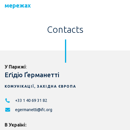
мережах
Contacts
У Парижі
:
Еґідіо Ґерманетті
КОМУНІКАЦІЇ, ЗАХІДНА ЄВРОПА
+33 1 40 69 31 82
egermanetti@ifc.org
В Україні: