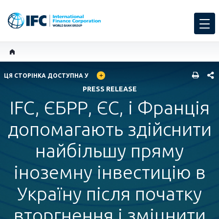
GLOBAL LANGUAGE TOGGLER
SHARE
ЦЯ СТОРІНКА ДОСТУПНА У
PRESS RELEASE
IFC, ЄБРР, ЄС, і Франція
допомагають здійснити
найбільшу пряму
іноземну інвестицію в
Україну після початку
вторгнення і зміцнити