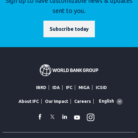
Sign up to have customizable news & updates
sent to you.
Subscribe today
IBRD
IDA
IFC
MIGA
ICSID
Global
English
About IFC
Our Impact
Careers
language
toggler
Instagram
WhatsApp
facebook
Twitter
Linkedin
Youtube