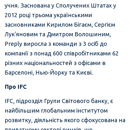
учня. Заснована у Сполучених Штатах у
2012 році трьома українськими
засновниками Кирилом Бігаєм, Сергієм
Лук'яновим та Дмитром Волошиним,
Preply виросла з команди з 3 осіб до
компанії з понад 600 співробітниками 62
різних національностей з офісами в
Барселоні, Нью-Йорку та Києві.
Про
IFC
IFC, підрозділ Групи Світового банку, є
найбільшим глобальним інститутом
розвитку, діяльність якого сфокусована на
приватному секторі ринків, що