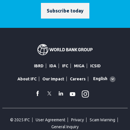
Subscribe today
IBRD
IDA
IFC
MIGA
ICSID
Global
English
About IFC
Our Impact
Careers
language
toggler
Instagram
WhatsApp
facebook
Twitter
Linkedin
Youtube
© 2025 IFC
User Agreement
Privacy
Scam Warning
General Inquiry