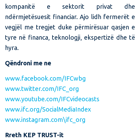
kompanitë e sektorit privat dhe
ndërmjetësuesit financiar. Ajo lidh fermerët e
vegjël me tregjet duke përmirësuar qasjen e
tyre në financa, teknologji, ekspertizë dhe të
hyra.
Qëndroni me ne
www.facebook.com/IFCwbg
www.twitter.com/IFC_org
www.youtube.com/IFCvideocasts
www.ifc.org/SocialMediaIndex
www.instagram.com\ifc_org
Rreth KEP TRUST-it