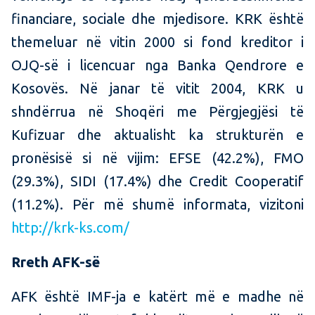
financiare, sociale dhe mjedisore. KRK është
themeluar në vitin 2000 si fond kreditor i
OJQ-së i licencuar nga Banka Qendrore e
Kosovës. Në janar të vitit 2004, KRK u
shndërrua në Shoqëri me Përgjegjësi të
Kufizuar dhe aktualisht ka strukturën e
pronësisë si në vijim: EFSE (42.2%), FMO
(29.3%), SIDI (17.4%) dhe Credit Cooperatif
(11.2%). Për më shumë informata, vizitoni
http://krk-ks.com/
Rreth AFK-së
AFK është IMF-ja e katërt më e madhe në