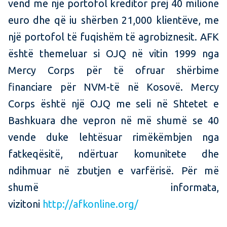
vend me një portofol kreditor prej 40 milionë
euro dhe që iu shërben 21,000 klientëve, me
një portofol të fuqishëm të agrobiznesit. AFK
është themeluar si OJQ në vitin 1999 nga
Mercy Corps për të ofruar shërbime
financiare për NVM-të në Kosovë. Mercy
Corps është një OJQ me seli në Shtetet e
Bashkuara dhe vepron në më shumë se 40
vende duke lehtësuar rimëkëmbjen nga
fatkeqësitë, ndërtuar komunitete dhe
ndihmuar në zbutjen e varfërisë. Për më
shumë informata,
vizitoni
http://afkonline.org/