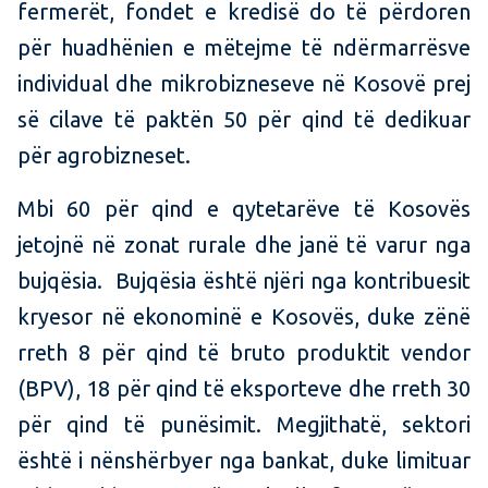
fermerët, fondet e kredisë do të përdoren
për huadhënien e mëtejme të ndërmarrësve
individual dhe mikrobizneseve në Kosovë prej
së cilave të paktën 50 për qind të dedikuar
për agrobizneset.
Mbi 60 për qind e qytetarëve të Kosovës
jetojnë në zonat rurale dhe janë të varur nga
bujqësia. Bujqësia është njëri nga kontribuesit
kryesor në ekonominë e Kosovës, duke zënë
rreth 8 për qind të bruto produktit vendor
(BPV), 18 për qind të eksporteve dhe rreth 30
për qind të punësimit. Megjithatë, sektori
është i nënshërbyer nga bankat, duke limituar