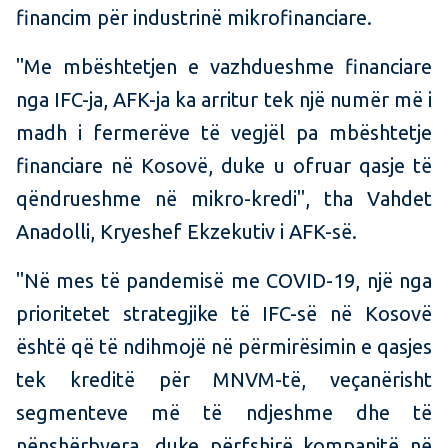
financim për industrinë mikrofinanciare.
"Me mbështetjen e vazhdueshme financiare
nga IFC-ja, AFK-ja ka arritur tek një numër më i
madh i fermerëve të vegjël pa mbështetje
financiare në Kosovë, duke u ofruar qasje të
qëndrueshme në mikro-kredi", tha Vahdet
Anadolli, Kryeshef Ekzekutiv i AFK-së.
"Në mes të pandemisë me COVID-19, një nga
prioritetet strategjike të IFC-së në Kosovë
është që të ndihmojë në përmirësimin e qasjes
tek kreditë për MNVM-të, veçanërisht
segmenteve më të ndjeshme dhe të
nënshërbyera, duke përfshirë kompanitë në