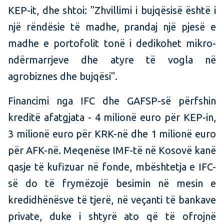
KEP-it, dhe shtoi: "Zhvillimi i bujqësisë është i
një rëndësie të madhe, prandaj një pjesë e
madhe e portofolit tonë i dedikohet mikro-
ndërmarrjeve dhe atyre të vogla në
agrobiznes dhe bujqësi".
Financimi nga IFC dhe GAFSP-së përfshin
kreditë afatgjata - 4 milionë euro për KEP-in,
3 milionë euro për KRK-në dhe 1 milionë euro
për AFK-në. Meqenëse IMF-të në Kosovë kanë
qasje të kufizuar në fonde, mbështetja e IFC-
së do të frymëzojë besimin në mesin e
kredidhënësve të tjerë, në veçanti të bankave
private, duke i shtyrë ato që të ofrojnë