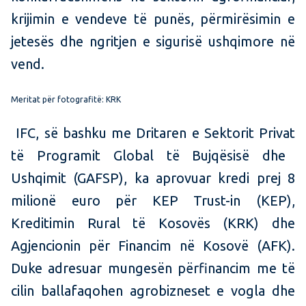
krijimin e vendeve të punës, përmirësimin e
jetesës dhe ngritjen e sigurisë ushqimore në
vend.
Meritat për fotografitë: KRK
IFC
, së bashku me Dritaren e Sektorit Privat
të
Programit Global të
Bujqësisë dhe
Ushqimit
(GAFSP),
ka aprovuar kredi prej 8
milionë euro për KEP Trust-in (KEP),
Kreditimin Rural të Kosovës (KRK) dhe
Agjencionin për Financim në Kosovë (AFK).
Duke adresuar mungesën për
financim me të
cilin ballafaqohen agrobizneset e vogla dhe