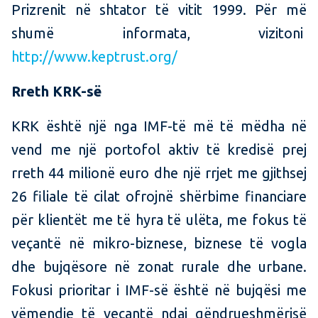
Prizrenit në shtator të vitit 1999. Për më
shumë informata, vizitoni
http://www.keptrust.org/
Rreth KRK-së
KRK është një nga IMF-të më të mëdha në
vend me një portofol aktiv të kredisë prej
rreth 44 milionë euro dhe një rrjet me gjithsej
26 filiale të cilat ofrojnë shërbime financiare
për klientët me të hyra të ulëta, me fokus të
veçantë në mikro-biznese, biznese të vogla
dhe bujqësore në zonat rurale dhe urbane.
Fokusi prioritar i IMF-së është në bujqësi me
vëmendje të veçantë ndaj qëndrueshmërisë