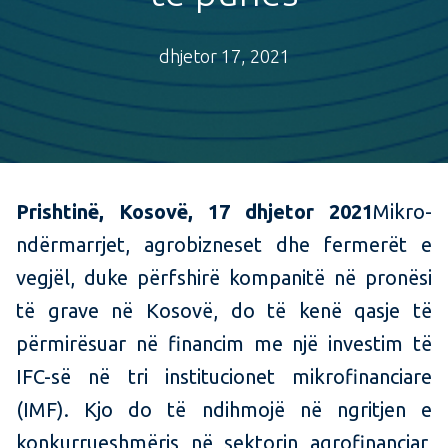
dhjetor 17, 2021
Prishtinë, Kosovë, 17 dhjetor 2021
Mikro-
ndërmarrjet, agrobizneset dhe fermerët e
vegjël, duke përfshirë kompanitë në pronësi
të grave në Kosovë, do të kenë qasje të
përmirësuar në financim me një investim të
IFC-së në tri institucionet mikrofinanciare
(IMF). Kjo do të ndihmojë në ngritjen e
konkurrueshmëris në sektorin agrofinanciar,