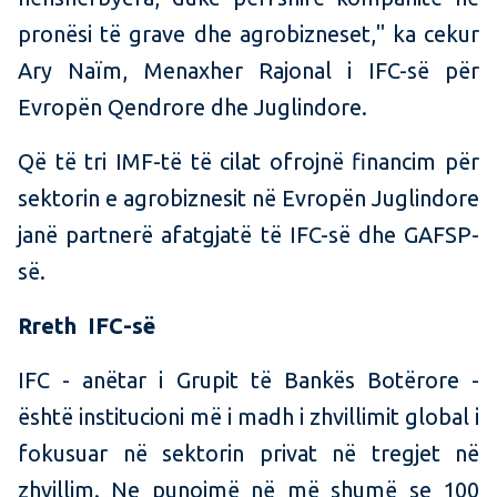
pronësi të grave dhe agrobizneset," ka cekur
Ary Naïm, Menaxher Rajonal i IFC-së për
Evropën Qendrore dhe Juglindore.
Që të tri IMF-të të cilat ofrojnë financim për
sektorin e agrobiznesit në Evropën Juglindore
janë partnerë afatgjatë të IFC-së dhe GAFSP-
së.
Rreth
IFC-së
IFC - anëtar i Grupit të Bankës Botërore -
është institucioni më i madh i zhvillimit global i
fokusuar në sektorin privat në tregjet në
zhvillim. Ne punojmë në më shumë se 100