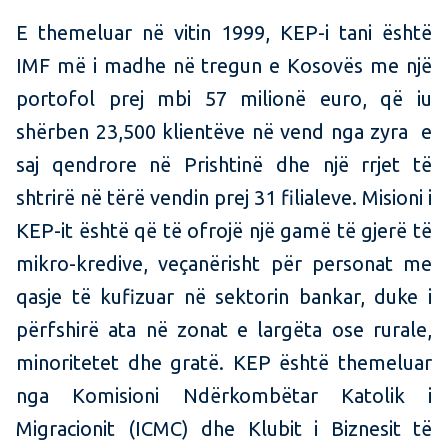
E themeluar në vitin 1999, KEP-i tani është
IMF më i madhe në tregun e Kosovës me një
portofol prej mbi 57 milionë euro, që iu
shërben 23,500 klientëve në vend nga zyra e
saj qendrore në Prishtinë dhe një rrjet të
shtrirë në tërë vendin prej 31 filialeve. Misioni i
KEP-it është që të ofrojë një gamë të gjerë të
mikro-kredive, veçanërisht për personat me
qasje të kufizuar në sektorin bankar, duke i
përfshirë ata në zonat e largëta ose rurale,
minoritetet dhe gratë. KEP është themeluar
nga Komisioni Ndërkombëtar Katolik i
Migracionit (ICMC) dhe Klubit i Biznesit të