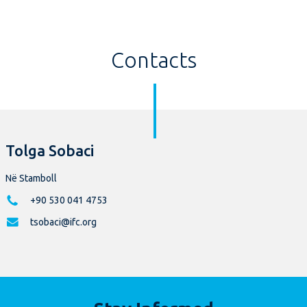
Contacts
Tolga Sobaci
Në Stamboll
+90 530 041 4753
tsobaci@ifc.org